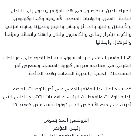
الخبراء الذين سيحاضرون في هذا المؤتمر ينتمون إلى البلدان
التالية : المغرب والولايات المتحدة الأمريكية وكندا وكولومبيا
والأرجنتين والبيرو والجزائر وتونس والنيجر ونيجيريا وجنوب افريقيا
والكوت ديفوار ومالي والكاميرون ولبنان والهند واسبانيا وفرنسا
والبرتغال وايطاليا
هذا المؤتمر الدولي غير المسبوق، سيسلط الضوء على دور الطب
الشرعي في مكافحة فيروس كورونا المستجد وسيعرض آخر
المستجدات العلمية والطبية المتعلقة بهذه الجائحة.
كما سيطلعنا هذا المؤتمر الدولي على أخر التوصيات الخاصة
بإدارة الوفيات والمعطيات الرئيسية لعمليات التشريح الطبي التي
أجريت على جثث الأشخاص الذين توفوا بسبب مرض كوفيد 19.
البروفسور احمد بلحوس
رئيس المؤتمر
رئيس الجمعية المغربية للطب الشرعي