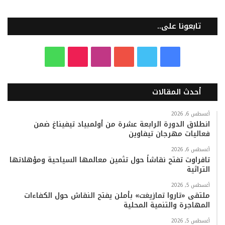
تابعونا على..
ف
ت
ي
ا
T
و
ي
و
و
ن
i
ا
أحدث المقالات
س
ي
ت
س
k
ت
ب
ت
ي
ت
T
س
أغسطس 6, 2026
انطلاق الدورة الرابعة عشرة من أولمبياد تيفيناغ ضمن
فعاليات مهرجان تيفاوين
و
ر
و
ق
o
ا
أغسطس 6, 2026
ك
ب
ر
k
ب
تافراوت تفتح نقاشاً حول تثمين معالمها السياحية ومؤهلاتها
التراثية
ا
أغسطس 5, 2026
م
ملتقى «تاروا تمازيغت» بأملن يفتح النقاش حول الكفاءات
المهاجرة والتنمية المحلية
أغسطس 5, 2026