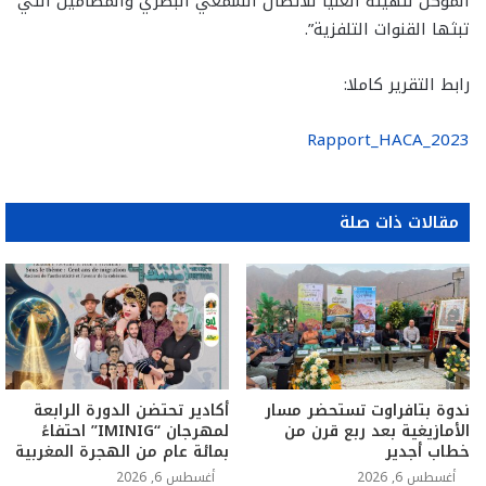
الموكل للهيئة العليا للاتصال السمعي البصري والمضامين التي
تبثها القنوات التلفزية”.
رابط التقرير كاملا:
Rapport_HACA_2023
مقالات ذات صلة
ندوة بتافراوت تستحضر مسار
أكادير تحتضن الدورة الرابعة
الأمازيغية بعد ربع قرن من
لمهرجان “IMINIG” احتفاءً
خطاب أجدير
بمائة عام من الهجرة المغربية
أغسطس 6, 2026
أغسطس 6, 2026