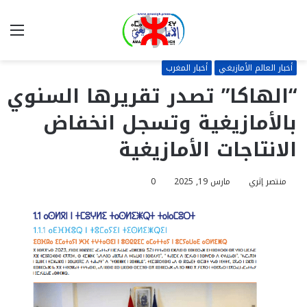
بحث
الق
عن
أخبار العالم الأمازيغي
أخبار المغرب
“الهاكا” تصدر تقريرها السنوي
بالأمازيغية وتسجل انخفاض
الانتاجات الأمازيغية
منتصر إثري
مارس 19, 2025
0