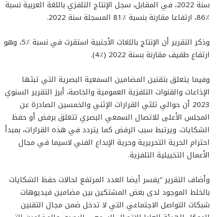
سنة 2022، في المقابل، سجل الإنتاج التلفزي باللغة العربية نسبة
٪86، ارتفاعا مقارنة بنسبة ٪81 المسجلة سنة 2022.
وذكر التقرير أن الإنتاج باللغات الأجنبية استقرت في نسبة ٪5، وهو
ارتفاع طفيف مقارنة بسنة 2022 (٪4).
وفيما يتعلق بتقنين المضامين السمعية البصرية التي تبثها
الإذاعات والقنوات التلفزية العمومية والخاصة، أبرز التقرير السنوي
2023 أن حوالي ثلثي القرارات الإثني والخمسين الصادرة عن
المجلس الأعلى للاتصال السمعي البصري تتعلق برفض أو حفظ
الشكايات. ويرتبط سبب الرفض كما يتردد في هذه القرارات، بمبدأ
احترام الحرية التحريرية وحرية الإبداع الفني لاسيما في مجال
الأعمال التخييلية التلفزية.
وأضاف التقرير “يفسر أيضا العدد المرتفع لحالات حفظ الشكايات
بالخلط الموجود لدى بعض المشتكين بين مضامين فيديوهات
شبكات التواصل الاجتماعي التي لا تدخل ضمن مجال التقنين