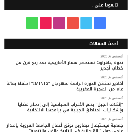
تابعونا على..
ف
ت
ي
ا
T
و
ي
و
و
ن
i
ا
أحدث المقالات
س
ي
ت
س
k
ت
ب
ت
ي
ت
T
س
أغسطس 6, 2026
ندوة بتافراوت تستحضر مسار الأمازيغية بعد ربع قرن من
خطاب أجدير
و
ر
و
ق
o
ا
أغسطس 6, 2026
ك
ب
ر
k
ب
أكادير تحتضن الدورة الرابعة لمهرجان “IMINIG” احتفاءً بمائة
عام من الهجرة المغربية
ا
أغسطس 6, 2026
م
“إئتلاف الجبل” يدعو الأحزاب السياسية إلى إدماج قضايا
وإشكاليات المناطق الجبلية في برامجها الانتخابية
أغسطس 6, 2026
جمعية فيستيفال تيفاوين توثق أعمال الجامعة القروية بإصدار
علمي حول ” القروانية في التاريخ والفن والتنمية”