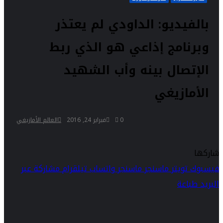
بالفيديو: الداودي لم يعتذر
وبرنامج إذاعي هو الذي ربط
الإتصال بينه وأب الشهيد
الأمازيغي
0
فبراير 24, 2016
العالم الأمازيغي
شاركها
فيسبوك
تويتر
ماسنجر
ماسنجر
واتساب
تيلقرام
مشاركة عبر
البريد
طباعة