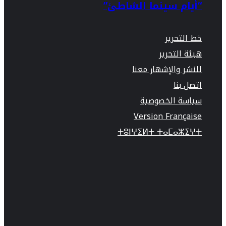
“أيام سينما الشاطئ”
خط التحرير
هيئة التحرير
للنشر والإشهار معنا
اتصل بنا
سياسة الخصوصية
Version Française
ⵜⵓⵏⵖⵉⵍⵜ ⵜⴰⵎⴰⵣⵉⵖⵜ