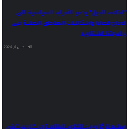
“إئتلاف الجبل” يدعو الأحزاب السياسية إلى
إدماج قضايا وإشكاليات المناطق الجبلية في
برامجها الانتخابية
أغسطس 6, 2026
جماعة تزگزاوين: الكلاب الضالة تزرع “الرعب” في