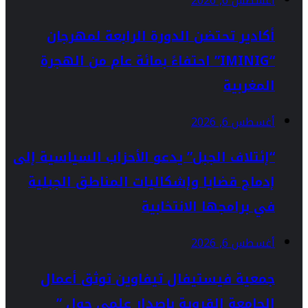
أغسطس 6, 2026
أكادير تحتضن الدورة الرابعة لمهرجان
“IMINIG” احتفاءً بمائة عام من الهجرة
المغربية
أغسطس 6, 2026
“إئتلاف الجبل” يدعو الأحزاب السياسية إلى
إدماج قضايا وإشكاليات المناطق الجبلية
في برامجها الانتخابية
أغسطس 6, 2026
جمعية فيستيفال تيفاوين توثق أعمال
الجامعة القروية بإصدار علمي حول ”