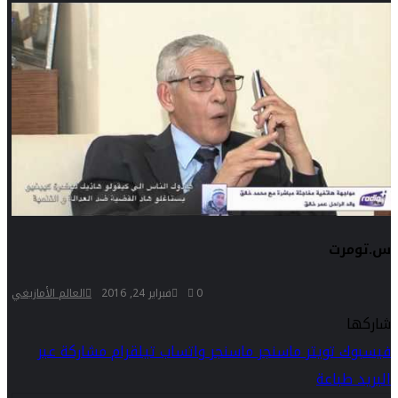
س.تومرت
0
فبراير 24, 2016
العالم الأمازيغي
شاركها
فيسبوك
تويتر
ماسنجر
ماسنجر
واتساب
تيلقرام
مشاركة عبر
البريد
طباعة