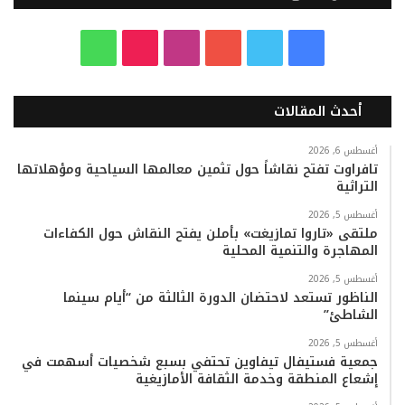
ف
ت
ي
ا
T
و
ي
و
و
ن
i
ا
أحدث المقالات
س
ي
ت
س
k
ت
ب
ت
ي
ت
T
س
أغسطس 6, 2026
تافراوت تفتح نقاشاً حول تثمين معالمها السياحية ومؤهلاتها
التراثية
و
ر
و
ق
o
ا
أغسطس 5, 2026
ك
ب
ر
k
ب
ملتقى «تاروا تمازيغت» بأملن يفتح النقاش حول الكفاءات
المهاجرة والتنمية المحلية
ا
أغسطس 5, 2026
م
الناظور تستعد لاحتضان الدورة الثالثة من “أيام سينما
الشاطئ”
أغسطس 5, 2026
جمعية فستيفال تيفاوين تحتفي بسبع شخصيات أسهمت في
إشعاع المنطقة وخدمة الثقافة الأمازيغية