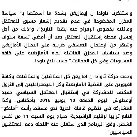
واستنكرت تاوادا ن إيمازيغن بشدة ما اسمتها بـ” سياسة
المخزن المفضوحة في عدم تقديم إشعار مسبق للمعتقل
وعائلته بخصوص الإفراج عنه بهذا التاريخ”، و”ذلك من أجل
إفشال محطة إستقبال المعتقل بعد أن أمضى تسعة سنوات
وشهر من الإعتقال التعسفي ضريبة على النضال الأمازيغي
وضد سياسات المخزن الفاشلة تجاه الأمازيغية على كافة
المستويات وفي كل المجالات.” حسب بلاغ تاودا
ودعت حركة تاوادا ن امازيغن كل المناضلين والمناضلات وكافة
الغيورين على القضية الأمازيغية وكل الديمقراطيين إلى النزول
المكثف للمشاركة في إستقبال المعتقل السياسي حميد
أوعطوش اليوم الجمعة 10 يونيو 2016 بأمكناس، وكذا
المشاركة في تنظيم قافلة الحرية نحو مسقط رأسه “أملاكو”
التابع ترابيا لإقليم الراشيدية، صباح يوم السبت 11 من نفس
الشهر، وفق البرنامج الذي ستعلن عنه “اللجنة دعم المعتقلين
السياسيين”.