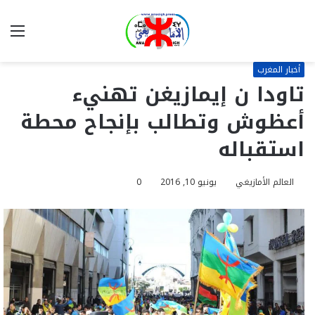
بحث
الق
عن
أخبار المغرب
تاودا ن إيمازيغن تهنيء
أعظوش وتطالب بإنجاح محطة
استقباله
العالم الأمازيغي
يونيو 10, 2016
0