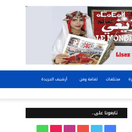
بحث
ة
مختلفات
ثقافة وفن
أرشيف الجريدة
عن
تابعونا على..
ف
ت
ي
ا
T
و