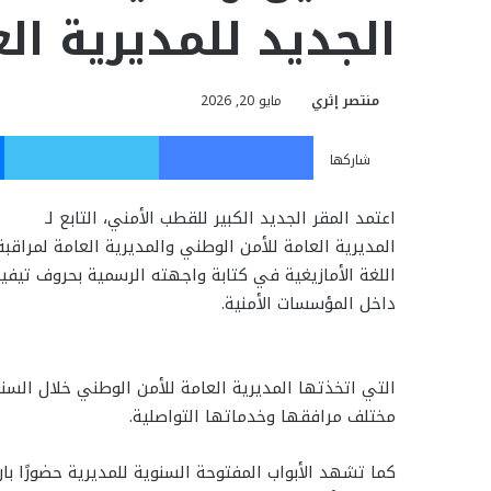
الجديد للمديرية ال
منتصر إثري
مايو 20, 2026
فيسبوك
تويت
شاركها
اعتمد المقر الجديد الكبير للقطب الأمني، التابع لـ
اللغة الأمازيغية في كتابة واجهته الرسمية بحروف تيف
داخل المؤسسات الأمنية.
التي اتخذتها المديرية العامة للأمن الوطني خلال السنو
مختلف مرافقها وخدماتها التواصلية.
كما تشهد الأبواب المفتوحة السنوية للمديرية حضورًا بارزً