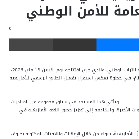
عامة للأمن الوطني
0
ر
ماسنجر
مشاركة عبر البريد
طباعة
المديرية العامة للأمن الوطني والمديرية العامة لمراقبة التراب الوطني، والذي جرى افتتاحه يوم الاثنين 18 ماي 2026،
يناغ، في خطوة تعكس استمرار تفعيل الطابع الرسمي للأمازيغية
ويأتي هذا المستجد في سياق مجموعة من المبادرات
ات الأخيرة، والهادفة إلى تعزيز حضور اللغة الأمازيغية في
ا للأمازيغية، سواء من خلال الإعلانات واللافتات المكتوبة بحروف