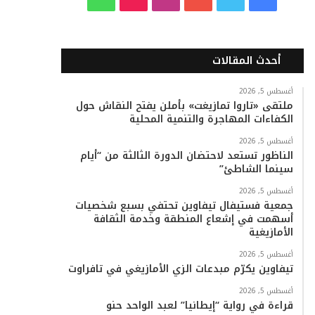
ي
و
و
ن
i
ا
س
ي
ت
س
k
ت
أحدث المقالات
ب
ت
ي
ت
T
س
أغسطس 5, 2026
ملتقى «تاروا تمازيغت» بأملن يفتح النقاش حول
و
ر
و
ق
o
ا
الكفاءات المهاجرة والتنمية المحلية
ك
ب
ر
k
ب
أغسطس 5, 2026
الناظور تستعد لاحتضان الدورة الثالثة من “أيام
ا
سينما الشاطئ”
م
أغسطس 5, 2026
جمعية فستيفال تيفاوين تحتفي بسبع شخصيات
أسهمت في إشعاع المنطقة وخدمة الثقافة
الأمازيغية
أغسطس 5, 2026
تيفاوين يكرّم مبدعات الزي الأمازيغي في تافراوت
أغسطس 5, 2026
قراءة في رواية “إيطانيا” لعبد الواحد حنو