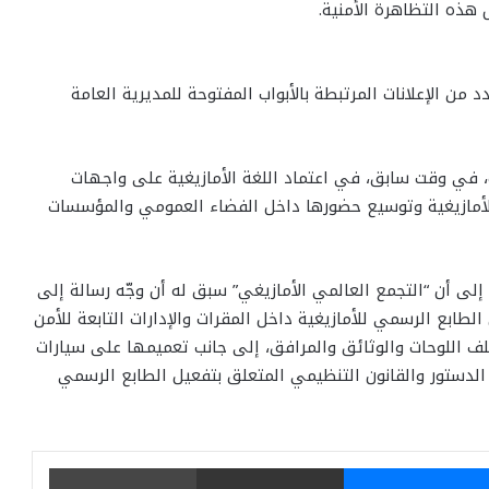
 هذه التظاهرة الأمنية.
ن الإعلانات المرتبطة بالأبواب المفتوحة للمديرية العامة
ت، في وقت سابق، في اعتماد اللغة الأمازيغية على واجهات
للأمازيغية وتوسيع حضورها داخل الفضاء العمومي والمؤسسات
إلى أن “التجمع العالمي الأمازيغي” سبق له أن وجّه رسالة إلى
لطابع الرسمي للأمازيغية داخل المقرات والإدارات التابعة للأمن
تلف اللوحات والوثائق والمرافق، إلى جانب تعميمها على سيارات
الدستور والقانون التنظيمي المتعلق بتفعيل الطابع الرسمي
يتر
ماسنجر
مشاركة عبر البريد
طباعة