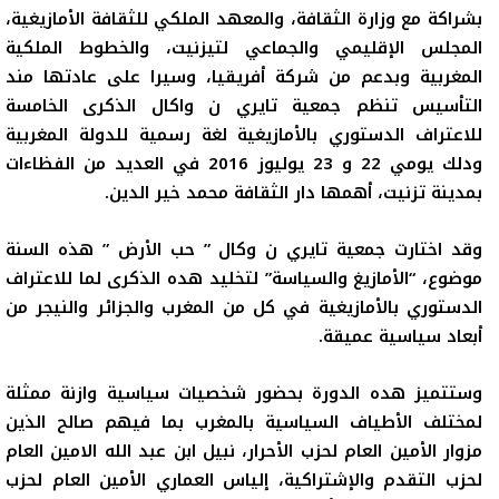
بشراكة مع وزارة الثقافة، والمعهد الملكي للثقافة الأمازيغية،
المجلس الإقليمي والجماعي لتيزنيت، والخطوط الملكية
المغربية وبدعم من شركة أفريقيا، وسيرا على عادتها مند
التأسيس تنظم جمعية تايري ن واكال الذكرى الخامسة
للاعتراف الدستوري بالأمازيغية لغة رسمية للدولة المغربية
ودلك يومي 22 و 23 يوليوز 2016 في العديد من الفظاءات
بمدينة تزنيت، أهمها دار الثقافة محمد خير الدين
.
وقد اختارت جمعية تايري ن وكال ” حب الأرض ” هذه السنة
موضوع، “الأمازيغ والسياسة” لتخليد هده الذكرى لما للاعتراف
الدستوري بالأمازيغية في كل من المغرب والجزائر والنيجر من
أبعاد سياسية عميقة.
وستتميز هده الدورة بحضور شخصيات سياسية وازنة ممثلة
لمختلف الأطياف السياسية بالمغرب بما فيهم صالح الذين
مزوار الأمين العام لحزب الأحرار، نبيل ابن عبد الله الامين العام
لحزب التقدم والإشتراكية، إلياس العماري الأمين العام لحزب