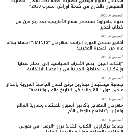
الاحتفال باليوم الوطني لمغاربة العالم تحت شعار “المغاربة
المقيمون بالخارج في خدمة أوراش المغرب 2030”
أغسطس 6, 2026
ندوة بتافراوت تستحضر مسار الأمازيغية بعد ربع قرن من
خطاب أجدير
أغسطس 6, 2026
أكادير تحتضن الدورة الرابعة لمهرجان “IMINIG” احتفاءً بمائة
عام من الهجرة المغربية
أغسطس 6, 2026
“إئتلاف الجبل” يدعو الأحزاب السياسية إلى إدماج قضايا
وإشكاليات المناطق الجبلية في برامجها الانتخابية
أغسطس 6, 2026
جمعية فيستيفال تيفاوين توثق أعمال الجامعة القروية بإصدار
علمي حول ” القروانية في التاريخ والفن والتنمية”
أغسطس 6, 2026
مهرجان المهاجر بأكادير: أسبوع للاحتفاء بمغاربة العالم
وتعزيز ارتباطهم بالوطن الأم
أغسطس 6, 2026
جماعة تزگزاوين: الكلاب الضالة تزرع “الرعب” في نفوس
الساكنة والجماعة مطالبة بالتدخل العاجل