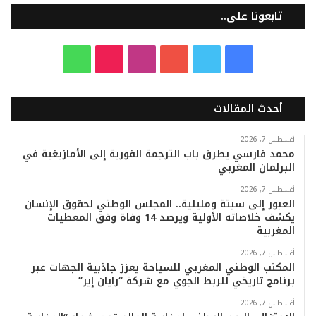
تابعونا على..
ف
ت
ي
ا
T
و
ي
و
و
ن
i
ا
أحدث المقالات
س
ي
ت
س
k
ت
ب
ت
ي
ت
T
س
أغسطس 7, 2026
محمد فارسي يطرق باب الترجمة الفورية إلى الأمازيغية في
البرلمان المغربي
و
ر
و
ق
o
ا
أغسطس 7, 2026
ك
ب
ر
k
ب
العبور إلى سبتة ومليلية.. المجلس الوطني لحقوق الإنسان
يكشف خلاصاته الأولية ويرصد 14 وفاة وفق المعطيات
ا
المغربية
م
أغسطس 7, 2026
المكتب الوطني المغربي للسياحة يعزز جاذبية الجهات عبر
برنامج تاريخي للربط الجوي مع شركة “رايان إير”
أغسطس 7, 2026