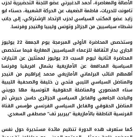
الأصالة والمعاصرة، أحمد الدغيرني عضو اللجنة التحضيرية لحزب
تامونت للحريات، فاطمة الضعيف عن الحركة الشعبية، حسناء ابو
زايد عضو المكتب السياسي لحزب الإتحاد الإشتراكي، إلى جانب
نشطاء سياسيين من الجزائر وتونس وليبيا والنيجر وفرنسا.
وستخصص المحاضرة الأولى المبرمجة يوم الجمعة 22 يوليوز
الجاري بدار الثقافة للزعماء السياسيين المغاربة فيما ستخصص
المحاضرة الثانية ليوم السبت 23 يوليوز لممثلين عن التيارات
السياسية المدافعة عن الأمازيغية بشمال افريقيا وفرنسا
أهمهم النائب البرلماني الأمازيغي محمد إبراهيم من النيجر
والمناضل السياسي الليبي فتحي ن خليفة والصحفية الليبية
سناء المنصوري والمناضلة الحقوقية التونسية مها جويني
والباحث الجامعي والفاعل السياسي الجزائري حاسن حيرش ثم
المناضل الحقوقي والفاعل السياسي الفرنسي مؤسس القناة
الفرنسية الناطقة بالأمازيغية “بيربير تف” مصطفى السعدي.
كما ستعرف هده الدورة تنظيم مائدة مستديرة حول نفس