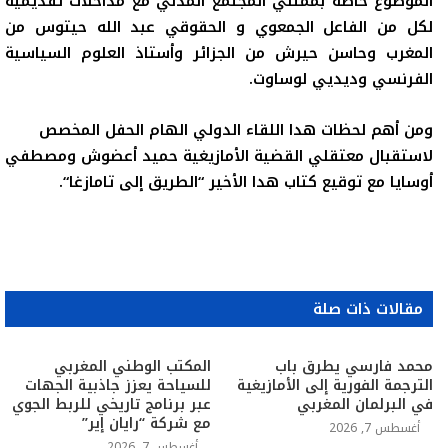
الموضوع خاصة بممثلي المجتمع المدني مع مداخلات تقديمية
لكل من الفاعل الجمعوي و الحقوقي عبد الله حيتوس من
المغرب وحاسن حيرش من الجزائر وأستاذ العلوم السياسية
الفرنسي وديديي لوساوت
.
ومن أهم لحظات هدا اللقاء الدولي الهام الحفل المخصص
لاستقبال معتقلي القضية الأمازيغية حميد أعضوش ومصطفي
أوسايا مع توقيع كتاب هدا الأخير “الطريق إلى تامازغا
“.
مقالات ذات صلة
محمد فارسي يطرق باب
المكتب الوطني المغربي
الترجمة الفورية إلى الأمازيغية
للسياحة يعزز جاذبية الجهات
في البرلمان المغربي
عبر برنامج تاريخي للربط الجوي
مع شركة “رايان إير”
أغسطس 7, 2026
أغسطس 7, 2026