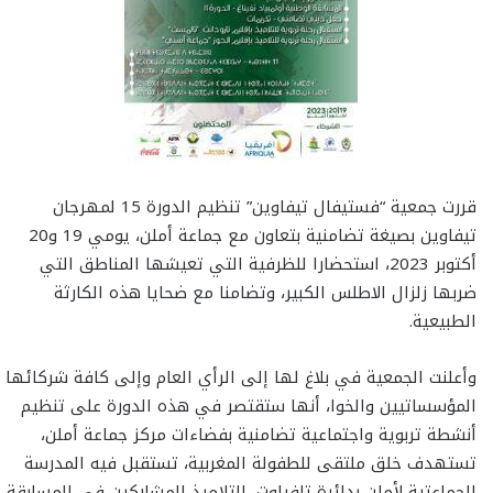
قررت جمعية “فستيفال تيفاوين” تنظيم الدورة 15 لمهرجان
تيفاوين بصيغة تضامنية بتعاون مع جماعة أملن، يومي 19 و20
أكتوبر 2023، استحضارا للظرفية التي تعيشها المناطق التي
ضربها زلزال الاطلس الكبير، وتضامنا مع ضحايا هذه الكارثة
الطبيعية.
وأعلنت الجمعية في بلاغ لها إلى الرأي العام وإلى كافة شركائها
المؤسساتيين والخوا، أنها ستقتصر في هذه الدورة على تنظيم
أنشطة تربوية واجتماعية تضامنية بفضاءات مركز جماعة أملن،
تستهدف خلق ملتقى للطفولة المغربية، تستقبل فيه المدرسة
الجماعتية لأملن بدائرة تافراوت، التلاميذ المشاركين في المسابقة