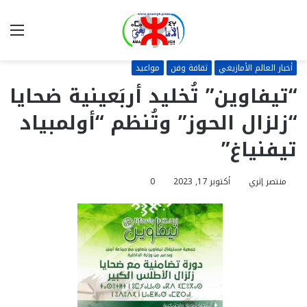
بحث
الق
عن
أخبار العالم الأمازيغي
ثقافة وفن
مواعيد
“تيفاوين” تُخليد أربَعينية ضحايا
“زلزال الحوز” وتُنظم “أولمبياد
تيفنياغ”
منتصر إثري
أكتوبر 17, 2023
0