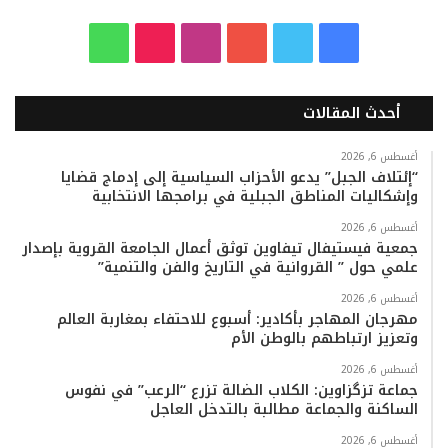
ف
ت
ي
ا
T
و
ي
و
و
ن
i
ا
أحدث المقالات
س
ي
ت
س
k
ت
ب
ت
ي
ت
T
س
أغسطس 6, 2026
“إئتلاف الجبل” يدعو الأحزاب السياسية إلى إدماج قضايا
وإشكاليات المناطق الجبلية في برامجها الانتخابية
و
ر
و
ق
o
ا
أغسطس 6, 2026
ك
ب
ر
k
ب
جمعية فيستيفال تيفاوين توثق أعمال الجامعة القروية بإصدار
علمي حول ” القروانية في التاريخ والفن والتنمية”
ا
أغسطس 6, 2026
م
مهرجان المهاجر بأكادير: أسبوع للاحتفاء بمغاربة العالم
وتعزيز ارتباطهم بالوطن الأم
أغسطس 6, 2026
جماعة تزگزاوين: الكلاب الضالة تزرع “الرعب” في نفوس
الساكنة والجماعة مطالبة بالتدخل العاجل
أغسطس 6, 2026