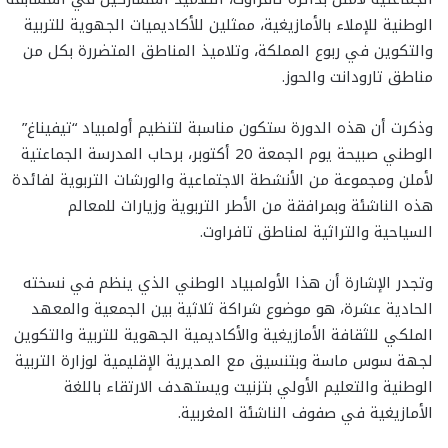
الوطنية للإملاء بالأمازيغية، ممثلين للأكاديميات الجهوية للتربية
والتكوين في ربوع المملكة، وتلاميذ المناطق المتضررة بكل من
مناطق تارودانت والحوز.
وذكرت أن هذه الدورة ستكون مناسبة لتنظيم أولمبياد “تيفيناغ”
الوطني صبيحة يوم الجمعة 20 أكتوبر، برحاب المدرسة الجماعتية
لأملن ومجموعة من الأنشطة الاجتماعية والورشات التربوية لفائدة
هذه الناشئة وبمرافقة من الأطر التربوية وزيارات للمعالم
السياحية والتراثية لمناطق تافراوت.
وتجدر الإشارة أن هذا الأولمبياد الوطني الذي ينظم في نسخته
الحادية عشرة، هو موضوع شراكة ثلاثية بين الجمعية والمعهد
الملكي للثقافة الأمازيغية والأكاديمية الجهوية للتربية والتكوين
لجهة سوس ماسة وبتنسيق مع المديرية الإقليمية لوزارة التربية
الوطنية والتعليم الأولي بتزنيت ويستهدف الارتقاء باللغة
الأمازيغية في صفوف الناشئة المغربية.