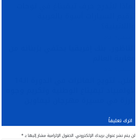
لماذا لايُدرج حرف تيفيناغ في لوحات
ترقيم السيارات أسوة بالعربية
واللاتينية؟
أغسطس 9, 2026
الناظور.. بنك إفريقيا يحتفي بزبنائه من
مغاربة العالم
أغسطس 9, 2026
أملن.. تتويج الفائزات في الدورة الـ14
لأولمبياد تيفيناغ الوطنية وتكريم وجوه
بارزة في مسيرة مهرجان تيفاوين
أغسطس 8, 2026
اترك تعليقاً
لن يتم نشر عنوان بريدك الإلكتروني.
الحقول الإلزامية مشار إليها بـ
*