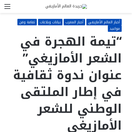
بحث
الق
عن
أخبار العالم الأمازيغي
أخبار المغرب
بيانات وبلاغات
ثقافة وفن
مواعيد
“تيمة الهجرة في
الشعر الأمازيغي”
عنوان ندوة ثقافية
في إطار الملتقى
الوطني للشعر
الأمازيغي