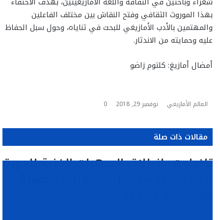
شعراء وباحثين في الثقافة واللغة الأمازيغيتين، بهدف الاحتفاء
بهذا الموروث الثقافي وفتح النقاش بين مختلف الفاعلين
والمهتمين بالأدب الأمازيغي للبحث في ثناياه، وحول سبل الحفاظ
عليه وحمايته من الاندثار.
أمضال أمازيغ: كلتوم زاضو
العالم الأمازيغي
نوفمبر 29, 2018
0
مقالات ذات صلة
تافراوت.. انطلاق السهرات الفنية للدورة
الـ18 من «فستيفال تيفاوين» بأمسية
موسيقية متنوعة
أغسطس 9, 2026