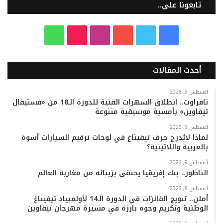
تابعونا على..
ف
ت
ي
ا
T
و
ي
و
و
ن
i
ا
أحدث المقالات
س
ي
ت
س
k
ت
ب
ت
ي
ت
T
س
أغسطس 9, 2026
تافراوت.. انطلاق السهرات الفنية للدورة الـ18 من «فستيفال
تيفاوين» بأمسية موسيقية متنوعة
و
ر
و
ق
o
ا
أغسطس 9, 2026
ك
ب
ر
k
ب
لماذا لايُدرج حرف تيفيناغ في لوحات ترقيم السيارات أسوة
بالعربية واللاتينية؟
ا
أغسطس 9, 2026
م
الناظور.. بنك إفريقيا يحتفي بزبنائه من مغاربة العالم
أغسطس 8, 2026
أملن.. تتويج الفائزات في الدورة الـ14 لأولمبياد تيفيناغ
الوطنية وتكريم وجوه بارزة في مسيرة مهرجان تيفاوين