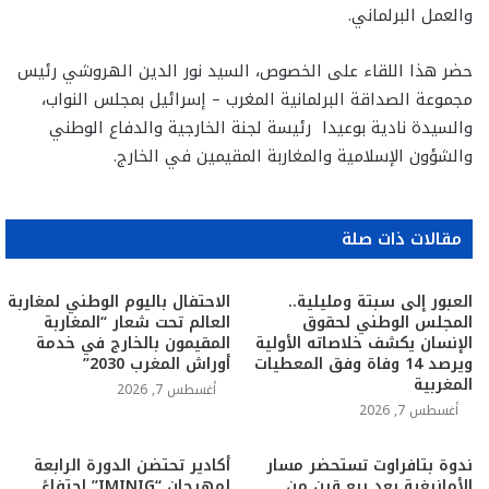
والعمل البرلماني.
حضر هذا اللقاء على الخصوص، السيد نور الدين الهروشي رئيس
مجموعة الصداقة البرلمانية المغرب – إسرائيل بمجلس النواب،
والسيدة نادية بوعيدا رئيسة لجنة الخارجية والدفاع الوطني
والشؤون الإسلامية والمغاربة المقيمين في الخارج.
مقالات ذات صلة
العبور إلى سبتة ومليلية..
الاحتفال باليوم الوطني لمغاربة
المجلس الوطني لحقوق
العالم تحت شعار “المغاربة
الإنسان يكشف خلاصاته الأولية
المقيمون بالخارج في خدمة
ويرصد 14 وفاة وفق المعطيات
أوراش المغرب 2030”
المغربية
أغسطس 7, 2026
أغسطس 7, 2026
ندوة بتافراوت تستحضر مسار
أكادير تحتضن الدورة الرابعة
الأمازيغية بعد ربع قرن من
لمهرجان “IMINIG” احتفاءً