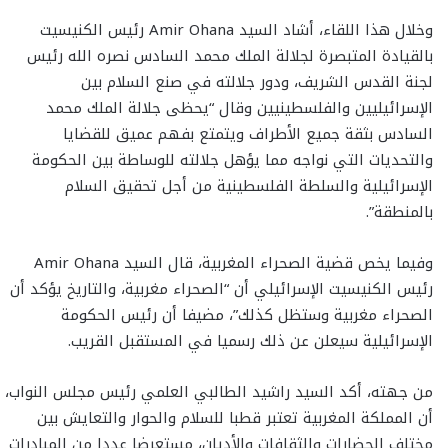
وخلال هذا اللقاء، أشاد السيد Amir Ohana رئيس الكنيسيت
بالقيادة المتبصرة لجلالة الملك محمد السادس نصره الله رئيس
لجنة القدس الشريف، ودور جلالته في صنع السلام بين
الإسرائيليين والفلسطينيين وقال “يحظى جلالة الملك محمد
السادس بثقة جميع الأطراف ويتمتع بفهم عميق للقضايا
والتحديات التي نواجه مما يؤهل جلالته للوساطة بين الحكومة
الإسرائيلية والسلطة الفلسطينية من أجل تحقيق السلام
بالمنطقة”.
وفيما يخص قضية الصحراء المغربية، قال السيد Amir Ohana
رئيس الكنيسيت الإسرائيلي أن “الصحراء مغربية، والتاريخ يؤكد أن
الصحراء مغربية وستظل كذلك”، مضيفا أن رئيس الحكومة
الإسرائيلية سيعلن عن ذلك رسميا في المستقبل القريب.
من جهته، أكد السيد راشيد الطالبي العلمي رئيس مجلس النواب،
أن المملكة المغربية تعتبر قطبا للسلام والحوار والتعايش بين
مختلف الحضارات والثقافات والأديان، مستعرضا عددا من المبادرات