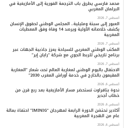
محمد فارسي يطرق باب الترجمة الفورية إلى الأمازيغية في
البرلمان المغربي
و
ر
و
ق
o
ا
أغسطس 7, 2026
ك
ب
ر
k
ب
العبور إلى سبتة ومليلية.. المجلس الوطني لحقوق الإنسان
يكشف خلاصاته الأولية ويرصد 14 وفاة وفق المعطيات
ا
المغربية
م
أغسطس 7, 2026
المكتب الوطني المغربي للسياحة يعزز جاذبية الجهات عبر
برنامج تاريخي للربط الجوي مع شركة “رايان إير”
أغسطس 7, 2026
الاحتفال باليوم الوطني لمغاربة العالم تحت شعار “المغاربة
المقيمون بالخارج في خدمة أوراش المغرب 2030”
أغسطس 6, 2026
ندوة بتافراوت تستحضر مسار الأمازيغية بعد ربع قرن من
خطاب أجدير
أغسطس 6, 2026
أكادير تحتضن الدورة الرابعة لمهرجان “IMINIG” احتفاءً بمائة
عام من الهجرة المغربية
أغسطس 6, 2026