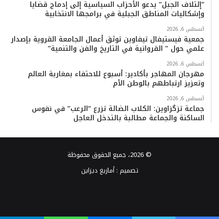
“إئتلاف الجبل” يدعو الأحزاب السياسية إلى إدماج قضايا
وإشكاليات المناطق الجبلية في برامجها الانتخابية
أغسطس 6, 2026
جمعية فيستيفال تيفاوين توثق أعمال الجامعة القروية بإصدار
علمي حول ” القروانية في التاريخ والفن والتنمية”
أغسطس 6, 2026
مهرجان المهاجر بأكادير: أسبوع للاحتفاء بمغاربة العالم
وتعزيز ارتباطهم بالوطن الأم
أغسطس 6, 2026
جماعة تزگزاوين: الكلاب الضالة تزرع “الرعب” في نفوس
الساكنة والجماعة مطالبة بالتدخل العاجل
© 2026، جميع الحقوق محفوظة
تصميم :
أمازيغ ديزاين
فيسبوك
تويتر
يوتيوب
انستقرام
TikTok
واتساب