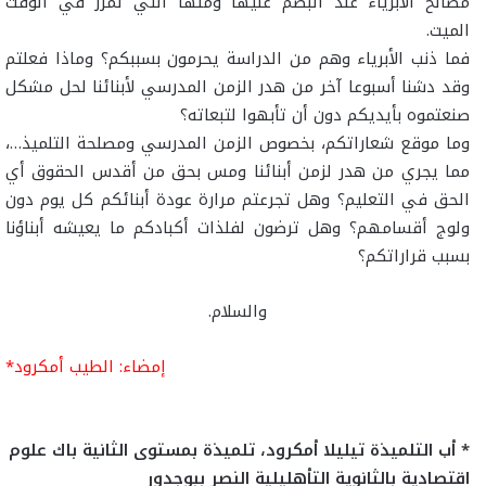
مصالح الأبرياء عند البصم عليها ومنها التي تمرر في الوقت
الميت.
فما ذنب الأبرياء وهم من الدراسة يحرمون بسببكم؟ وماذا فعلتم
وقد دشنا أسبوعا آخر من هدر الزمن المدرسي لأبنائنا لحل مشكل
صنعتموه بأيديكم دون أن تأبهوا لتبعاته؟
وما موقع شعاراتكم، بخصوص الزمن المدرسي ومصلحة التلميذ…،
مما يجري من هدر لزمن أبنائنا ومس بحق من أقدس الحقوق أي
الحق في التعليم؟ وهل تجرعتم مرارة عودة أبنائكم كل يوم دون
ولوج أقسامهم؟ وهل ترضون لفلذات أكبادكم ما يعيشه أبناؤنا
بسبب قراراتكم؟
والسلام.
إمضاء: الطيب أمكرود*
* أب التلميذة تيليلا أمكرود، تلميذة بمستوى الثانية باك علوم
اقتصادية بالثانوية التأهليلية النصر ببوجدور