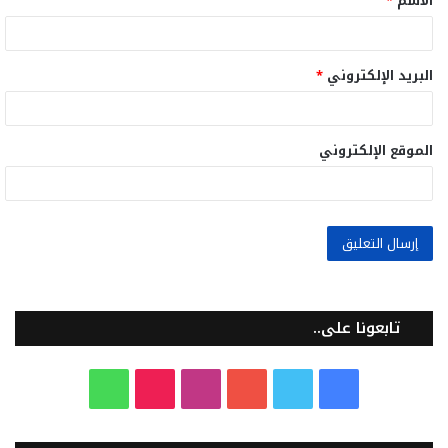
الاسم
*
*
البريد الإلكتروني
*
الموقع الإلكتروني
تابعونا على..
ف
ت
ي
ا
T
و
ي
و
و
ن
i
ا