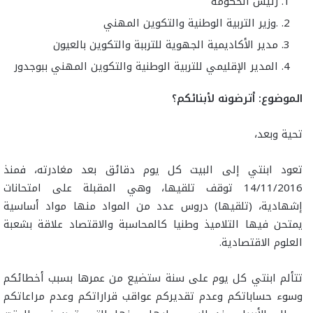
رئيس الحكومة
.وزير التربية الوطنية والتكوين المهني
مدير الأكاديمية الجهوية للترببة والتكوين بالعيون
المدير الإقليمي للتربية الوطنية والتكوين المهني ببوجدور
الموضوع: أترضونه لأبنائكم؟
تحية وبعد،
تعود ابنتي إلى البيت كل يوم دقائق بعد مغادرته، فمنذ
14/11/2016 توقف تلقيها، وهي المقبلة على امتحانات
إشهادية، (تلقيها) دروس عدد من المواد منها مواد أساسية
يمتحن فيها التلاميذ وطنيا كالمحاسبة والاقتصاد علاقة بشعبة
العلوم الاقتصادية.
تتألم ابنتي كل يوم على سنة ستضيع من عمرها بسبب أخطائكم
وسوء حساباتكم وعدم تقديركم عواقب قراراتكم وعدم مراعاتكم