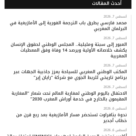
أحدث المقالات
س
ي
ت
س
k
ت
ب
ت
ي
ت
T
س
أغسطس 7, 2026
محمد فارسي يطرق باب الترجمة الفورية إلى الأمازيغية في
البرلمان المغربي
و
ر
و
ق
o
ا
أغسطس 7, 2026
ك
ب
ر
k
ب
العبور إلى سبتة ومليلية.. المجلس الوطني لحقوق الإنسان
يكشف خلاصاته الأولية ويرصد 14 وفاة وفق المعطيات
ا
المغربية
م
أغسطس 7, 2026
المكتب الوطني المغربي للسياحة يعزز جاذبية الجهات عبر
برنامج تاريخي للربط الجوي مع شركة “رايان إير”
أغسطس 7, 2026
الاحتفال باليوم الوطني لمغاربة العالم تحت شعار “المغاربة
المقيمون بالخارج في خدمة أوراش المغرب 2030”
أغسطس 6, 2026
ندوة بتافراوت تستحضر مسار الأمازيغية بعد ربع قرن من
خطاب أجدير
أغسطس 6, 2026