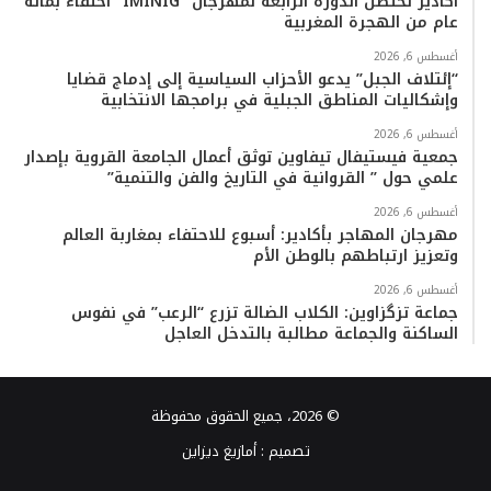
أكادير تحتضن الدورة الرابعة لمهرجان “IMINIG” احتفاءً بمائة
عام من الهجرة المغربية
أغسطس 6, 2026
“إئتلاف الجبل” يدعو الأحزاب السياسية إلى إدماج قضايا
وإشكاليات المناطق الجبلية في برامجها الانتخابية
أغسطس 6, 2026
جمعية فيستيفال تيفاوين توثق أعمال الجامعة القروية بإصدار
علمي حول ” القروانية في التاريخ والفن والتنمية”
أغسطس 6, 2026
مهرجان المهاجر بأكادير: أسبوع للاحتفاء بمغاربة العالم
وتعزيز ارتباطهم بالوطن الأم
أغسطس 6, 2026
جماعة تزگزاوين: الكلاب الضالة تزرع “الرعب” في نفوس
الساكنة والجماعة مطالبة بالتدخل العاجل
© 2026، جميع الحقوق محفوظة
تصميم :
أمازيغ ديزاين