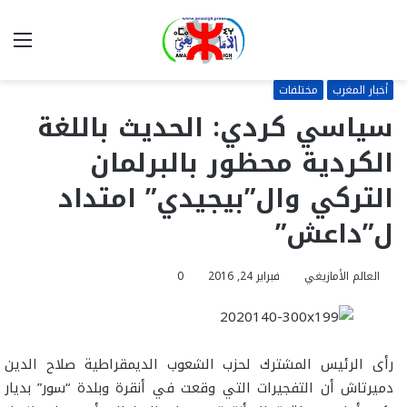
بحث
الق
عن
أخبار المغرب
مختلفات
سياسي كردي: الحديث باللغة
الكردية محظور بالبرلمان
التركي وال”بيجيدي” امتداد
ل”داعش”
العالم الأمازيغي
فبراير 24, 2016
0
رأى الرئيس المشترك لحزب الشعوب الديمقراطية صلاح الدين
دميرتاش أن التفجيرات التي وقعت في أنقرة وبلدة “سور” بديار