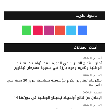
تابعونا على..
ف
ت
ي
ا
T
و
ي
و
و
ن
i
ا
أحدث المقالات
س
ي
ت
س
k
ت
ب
ت
ي
ت
T
س
أغسطس 8, 2026
أملن.. تتويج الفائزات في الدورة الـ14 لأولمبياد تيفيناغ
الوطنية وتكريم وجوه بارزة في مسيرة مهرجان تيفاوين
و
ر
و
ق
o
ا
أغسطس 8, 2026
ك
ب
ر
k
ب
مهرجان تيفاوين يكرم مؤسسيه بمناسبة مرور 20 سنة على
تأسيسه
ا
أغسطس 8, 2026
م
الإعلان عن نتائج أولمبياد تيفيناغ الوطنية في دورتها 14
أغسطس 8, 2026