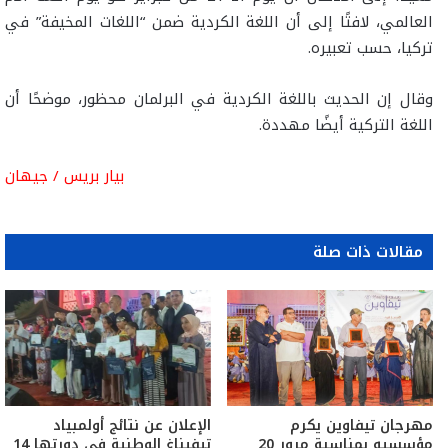
العالمي، لافتًا إلى أن اللغة الكردية ضمن “اللغات المخيفة” في
تركيا، حسب تعبيره.
وقال إن الحديث باللغة الكردية في البرلمان محظور، موضحًا أن
اللغة التركية أيضًا مهددة.
بيار بريس / جيهان
مقالات ذات صلة
مهرجان تيفاوين يكرم
الإعلان عن نتائج أولمبياد
مؤسسيه بمناسبة مرور 20
تيفيناغ الوطنية في دورتها 14