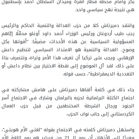
بكر وأمام محطة قطار أنقرة وميدان السلطان أحمد بإسطنبول
هي نتيجة نهج سياسي واحد.
وانتقد دميرتاش كلا من حزب العدالة والتنمية الحاكم والرئيس
رجب طيب أردوغان ورئيس الوزراء أحمد داود أوغلو محمّلًا إيّاهم
المسؤولية السياسية عن هذه الأحداث، مضيفًا: “أقولها بكل
وضوح.. العدالة والتنمية هو الامتداد السياسي لتنظيم داعش
الإرهابي. ويجب على تركيا أن تعرف هذا الأمر وتراه، وتتصرف بناءً
على ذلك. لقد آل الموضوع إلى نقطة الاختيار بين نظام داعش أو
التعددية الديمقراطية”، حسب قوله.
جاء ذلك في كلمة ألقاها دميرتاش على هامش مشاركته في
اجتماع الكتلة البرلمانية لحزبه بالبرلمان. وشارك في الاجتماع أسر
الجنود ورجال الشرطة المختطفين من قبل حزب العمال
الكردستاني إلى جانب نواب الحزب.
واستهل دميرتاش كلمته في الاجتماع بقوله “لغتي الأم هويتي”،
معيدًا إلى الأذهان أن يوم الـ 21 من فبراير هو يوم اللغة الأم