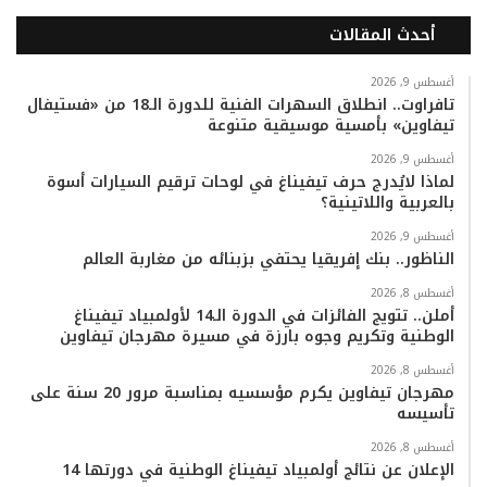
ي
و
و
ن
i
ا
أحدث المقالات
س
ي
ت
س
k
ت
ب
ت
ي
ت
T
س
أغسطس 9, 2026
تافراوت.. انطلاق السهرات الفنية للدورة الـ18 من «فستيفال
تيفاوين» بأمسية موسيقية متنوعة
و
ر
و
ق
o
ا
أغسطس 9, 2026
ك
ب
ر
k
ب
لماذا لايُدرج حرف تيفيناغ في لوحات ترقيم السيارات أسوة
بالعربية واللاتينية؟
ا
أغسطس 9, 2026
م
الناظور.. بنك إفريقيا يحتفي بزبنائه من مغاربة العالم
أغسطس 8, 2026
أملن.. تتويج الفائزات في الدورة الـ14 لأولمبياد تيفيناغ
الوطنية وتكريم وجوه بارزة في مسيرة مهرجان تيفاوين
أغسطس 8, 2026
مهرجان تيفاوين يكرم مؤسسيه بمناسبة مرور 20 سنة على
تأسيسه
أغسطس 8, 2026
الإعلان عن نتائج أولمبياد تيفيناغ الوطنية في دورتها 14