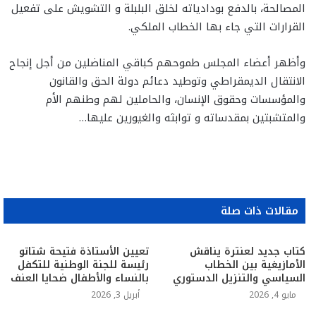
المصالحة، بالدفع بودادياته لخلق البلبلة و التشويش على تفعيل
القرارات التي جاء بها الخطاب الملكي.
وأظهر أعضاء المجلس طموحهم كباقي المناضلين من أجل إنجاح
الانتقال الديمقراطي وتوطيد دعائم دولة الحق والقانون
والمؤسسات وحقوق الإنسان، والحاملين لهم وطنهم الأم
والمتشبتين بمقدساته و توابثه والغيورين عليها…
مقالات ذات صلة
كتاب جديد لعنترة يناقش
تعيين الأستاذة فتيحة شتاتو
الأمازيغية بين الخطاب
رئيسة للجنة الوطنية للتكفل
السياسي والتنزيل الدستوري
بالنساء والأطفال ضحايا العنف
مايو 4, 2026
أبريل 3, 2026