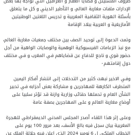
ظروف المسنيتن و قضايا العقار و العراقيل التي تواجه بها بعض
الإدارات ملفات مغاربة العالم، و التأطير الديني و كل ما يتعلق
بأسئلة الهوية الثقافية المغربية و تدريس اللغتين الوطنيتين
الأمازيغية و العربية ببلاد الإقامة
وتمت الدعوة إلى توحيد الصف بين مختلف جمعيات مغاربة العالم،
مع نبذ الزعامات الفيسبوكية الوهمية والوصايات الواهية من أجل
حضور قوي و ناجع للدفاع عن قضاياهم في المغرب و في مختلف
دول إقامتهم٠
وفي الاخير نبهت كثير من التدخلات إلى انتشار أفكار اليمين
المتطرف الكارهة للمهاجرين و مشاركة بعض أحزابه في تدبير
الشأن العام و تحملها حقائب وزارية وازنة قد تؤثر سلبيا على
أوضاع مغاربة العالم و على المهاجرين بصفة عامة
وعلى إثر هذا اللقاء أصدر المجلس المدني الديمقراطي للهجرة
المغربية بيان سجل فيه بالغ الأسف، بعد مرور 100 يوم على
الخطاب الملكي ل 6 نومبر 2024 الذي اعلن فيه جلالة الملك عن