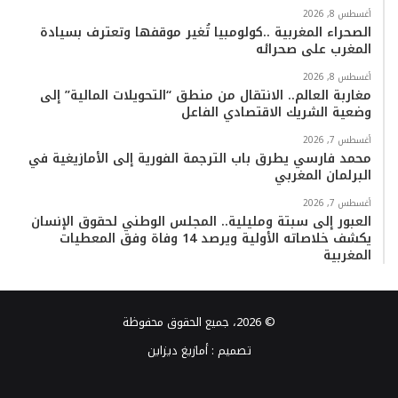
أغسطس 8, 2026
الصحراء المغربية ..كولومبيا تُغير موقفها وتعترف بسيادة
المغرب على صحرائه
أغسطس 8, 2026
مغاربة العالم.. الانتقال من منطق “التحويلات المالية” إلى
وضعية الشريك الاقتصادي الفاعل
أغسطس 7, 2026
محمد فارسي يطرق باب الترجمة الفورية إلى الأمازيغية في
البرلمان المغربي
أغسطس 7, 2026
العبور إلى سبتة ومليلية.. المجلس الوطني لحقوق الإنسان
يكشف خلاصاته الأولية ويرصد 14 وفاة وفق المعطيات
المغربية
© 2026، جميع الحقوق محفوظة
تصميم :
أمازيغ ديزاين
فيسبوك
تويتر
يوتيوب
انستقرام
TikTok
واتساب