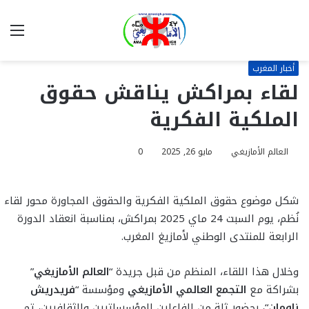
بحث
الق
عن
أخبار المغرب
لقاء بمراكش يناقش حقوق
الملكية الفكرية
العالم الأمازيغي
مايو 26, 2025
0
شكل موضوع حقوق الملكية الفكرية والحقوق المجاورة محور لقاء
نُظم، يوم السبت 24 ماي 2025 بمراكش، بمناسبة انعقاد الدورة
الرابعة للمنتدى الوطني لأمازيغ المغرب.
وخلال هذا اللقاء، المنظم من قبل جريدة “
العالم الأمازيغي
”
بشراكة مع
التجمع العالمي الأمازيغي
ومؤسسة “
فريدريش
ناومان
“، بحضور ثلة من الفاعلين المؤسساتيين والثقافيين، تم