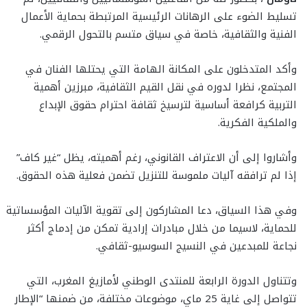
تسليط الضوء على الرهانات الرئيسية المرتبطة بحماية الأعمال
الفنية والثقافية، خاصة في سياق متسم بالتحول الرقمي.
وأكد المتدخلون على المكانة الهامة التي يحتلها الفنان في
المجتمع، نظرا لدوره في نقل القيم الثقافية، مبرزين أهمية
التربية كرافعة أساسية لترسيخ ثقافة احترام حقوق الإبداع
والملكية الفكرية.
وأشاروا إلى أن الاعتراف القانوني، رغم أهميته، يظل “غير كاف”
إذا لم ترافقه آليات ملموسة للتنزيل تضمن فعلية هذه الحقوق.
وفي هذا السياق، دعا المشاركون إلى تقوية الآليات المؤسساتية
للحماية، لاسيما من خلال مبادرات إرادية تمكن من إدماج أكثر
نجاعة للمبدعين في النسيج السوسيو-ثقافي.
وتتناول الدورة الرابعة للمنتدى الوطني لأمازيغ المغرب، التي
تتواصل إلى غاية 25 ماي، موضوعات مختلفة، من ضمنها “الإطار