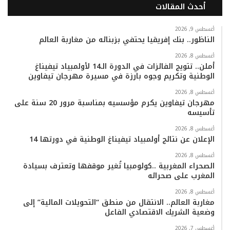
أحدث المقالات
س
ي
ت
س
k
ت
ب
ت
ي
ت
T
س
أغسطس 9, 2026
الناظور.. بنك إفريقيا يحتفي بزبنائه من مغاربة العالم
و
ر
و
ق
o
ا
أغسطس 8, 2026
أملن.. تتويج الفائزات في الدورة الـ14 لأولمبياد تيفيناغ
ك
ب
ر
k
ب
الوطنية وتكريم وجوه بارزة في مسيرة مهرجان تيفاوين
ا
أغسطس 8, 2026
مهرجان تيفاوين يكرم مؤسسيه بمناسبة مرور 20 سنة على
تأسيسه
م
أغسطس 8, 2026
الإعلان عن نتائج أولمبياد تيفيناغ الوطنية في دورتها 14
أغسطس 8, 2026
الصحراء المغربية ..كولومبيا تُغير موقفها وتعترف بسيادة
المغرب على صحرائه
أغسطس 8, 2026
مغاربة العالم.. الانتقال من منطق “التحويلات المالية” إلى
وضعية الشريك الاقتصادي الفاعل
أغسطس 7, 2026