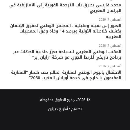
محمد فارسي يطرق باب الترجمة الفورية إلى الأمازيغية في
البرلمان المغربي
أغسطس 7, 2026
العبور إلى سبتة ومليلية.. المجلس الوطني لحقوق الإنسان
يكشف خلاصاته الأولية ويرصد 14 وفاة وفق المعطيات
المغربية
أغسطس 7, 2026
المكتب الوطني المغربي للسياحة يعزز جاذبية الجهات عبر
برنامج تاريخي للربط الجوي مع شركة “رايان إير”
أغسطس 7, 2026
الاحتفال باليوم الوطني لمغاربة العالم تحت شعار “المغاربة
المقيمون بالخارج في خدمة أوراش المغرب 2030”
© 2026، جميع الحقوق محفوظة
تصميم :
أمازيغ ديزاين
فيسبوك
تويتر
يوتيوب
انستقرام
TikTok
واتساب