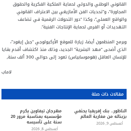
القانوني الوطني والدولي لحماية الملكية الفكرية والحقوق
المجاورة”، و”تحديات الفن الأمازيغي بين الاعتراف القانوني
والواقع العملي”، وكذا “دور التحولات الرقمية في تضاعف
التهديدات أو الفرص لحماية الإنتاجات الفنية”.
وبرمج المنظمون أيضا، زيارة للموقع الأركيولوجي “جبل إيغود”،
الذي أضحى “مهد البشرية” الجديد، وذلك منذ اكتشاف أقدم بقايا
للإنسان العاقل (هوموسابياس) تعود إلى حوالي 300 ألف سنة,
لاماب
مقالات ذات صلة
الناظور.. بنك إفريقيا يحتفي
مهرجان تيفاوين يكرم
بزبنائه من مغاربة العالم
مؤسسيه بمناسبة مرور 20
سنة على تأسيسه
أغسطس 9, 2026
أغسطس 8, 2026