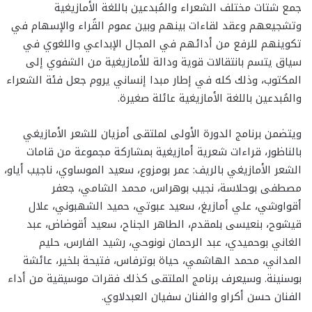
جمع شتات مختلف الشعراء والمُبدعين باللغة الأمازيغية
وتشجيعهم وعقد لقاءات بينهم وبين عموم القُراء والإسهام في
تكوينهم للرفع من أدائهم في المجال الإبداعي واللغوي في
سياق يتسم بانتقالات قوية ودالة للأمازيغية من الشفوي إلى
المكتوب، وذلك كله في إطار مبدا إنساني يروم جعل فئة الشعراء
والمُبدعين باللغة الأمازيغية عائلة صغيرة.
ويتضمن برنامج الدورة الأولى لملتقى أمزيان للشعر الأمازيغي
بالناظور، قراءات شعرية أمازيغية بمشاركة مجموعة من قامات
الشعر الأمازيغي بالريف: عمر بومزوع، سعيد الموساوي، ناجيب أياو،
مصطفى بوحلاسة، نجيب بوهراس، محمد الشامي، جعفر
أقواوشي، علي أمازيغ، سعيد عبوتي، حميد الشهبوني، علال
قيشوح، بنعيسى بلمقدم، الطاهر الجناح، سعيد أقوضاض، عبد
الغاني بوحميدي، عبد الرحمان نونوحي، رشيد الفارس، حليم
المداني، محمد الهاشمي، حياة بوترفاس، فتيحة بلخير، عائشة
بوسنينة. وسيعرف برنامج الملتقى كذلك فقرات موسيقية من أداء
الفنان حسن أكراو والفنان سفيان العبدلاوي.