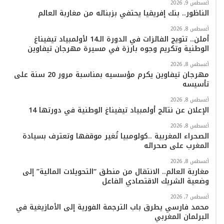
ب
ت
ي
ت
T
س
أغسطس 9, 2026
الناظور.. بنك إفريقيا يحتفي بزبنائه من مغاربة العالم
و
ر
و
ق
o
ا
أغسطس 8, 2026
أملن.. تتويج الفائزات في الدورة الـ14 لأولمبياد تيفيناغ
ك
ب
ر
k
ب
الوطنية وتكريم وجوه بارزة في مسيرة مهرجان تيفاوين
ا
أغسطس 8, 2026
مهرجان تيفاوين يكرم مؤسسيه بمناسبة مرور 20 سنة على
تأسيسه
م
أغسطس 8, 2026
الإعلان عن نتائج أولمبياد تيفيناغ الوطنية في دورتها 14
أغسطس 8, 2026
الصحراء المغربية ..كولومبيا تُغير موقفها وتعترف بسيادة
المغرب على صحرائه
أغسطس 8, 2026
مغاربة العالم.. الانتقال من منطق “التحويلات المالية” إلى
وضعية الشريك الاقتصادي الفاعل
أغسطس 7, 2026
محمد فارسي يطرق باب الترجمة الفورية إلى الأمازيغية في
البرلمان المغربي