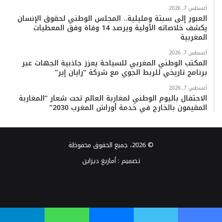
أغسطس 7, 2026
العبور إلى سبتة ومليلية.. المجلس الوطني لحقوق الإنسان
يكشف خلاصاته الأولية ويرصد 14 وفاة وفق المعطيات
المغربية
أغسطس 7, 2026
المكتب الوطني المغربي للسياحة يعزز جاذبية الجهات عبر
برنامج تاريخي للربط الجوي مع شركة “رايان إير”
أغسطس 7, 2026
الاحتفال باليوم الوطني لمغاربة العالم تحت شعار “المغاربة
المقيمون بالخارج في خدمة أوراش المغرب 2030”
© 2026، جميع الحقوق محفوظة
تصميم :
أمازيغ ديزاين
فيسبوك
تويتر
يوتيوب
انستقرام
TikTok
واتساب