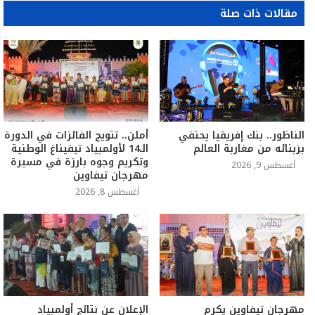
مقالات ذات صلة
الناظور.. بنك إفريقيا يحتفي
أملن.. تتويج الفائزات في الدورة
بزبنائه من مغاربة العالم
الـ14 لأولمبياد تيفيناغ الوطنية
وتكريم وجوه بارزة في مسيرة
أغسطس 9, 2026
مهرجان تيفاوين
أغسطس 8, 2026
مهرجان تيفاوين يكرم
الإعلان عن نتائج أولمبياد