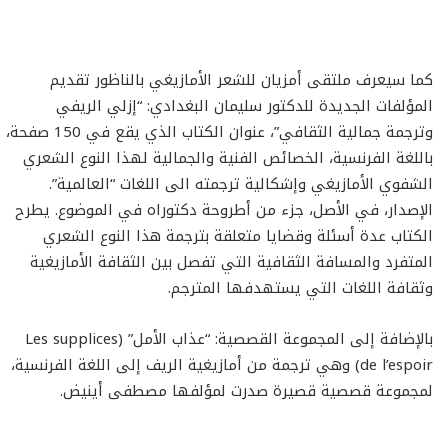
كما سيعرف ملتقى أمزيان للشعر الأمازيغي بالناظور تقديم
المؤلفات الجديدة للدكتور سليمان البغدادي: “إزلي الريفي
وترجمة جمالية الثقافي”، عنوان الكتاب الذي يقع في 150 صفحة،
باللغة الفرنسية، الخصائص الفنية والجمالية لهذا النوع الشعري
الشفوي الأمازيغي وإشكالية ترجمته الى اللغات “العالمية”.
الإصدار، في الأصل، جزء من أطروحة دكتوراه في الموضوع. يطرح
الكتاب عدة أسئلة وقضايا متعلقة بترجمة هذا النوع الشعري
المتفرد والمسافة الثقافية التي تفصل بين الثقافة الأمازيغية
وثقافة اللغات التي يستهدفها المترجم.
بالإضافة إلى المجموعة القصصية: “عذاب الأمل” (Les supplices
de l’espoir) وهي ترجمة من أمازيغية الريف إلى اللغة الفرنسية،
لمجموعة قصصية قصيرة صدرت لمؤلفها مصطفى أينيض.