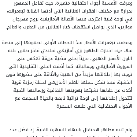
وعرفت الأمسية أجواء احتفالية متميزة، حيث تفاعل الجمهور
بحرارة مع مختلف الفقرات الغنائية التي أدتها الفنانة تبعمرانت،
في لوحة فنية امتزجت فيها الأصالة الأمازيغية بروح مهرجان
موازين، الذي يواصل استقطاب كبار الفنانين من المغرب والعالم.
وخطفت تبعمرانت الأنظار منذ اللحظات الأولى لصعودها إلى منصة
سلا، حيث اختارت الظهور بزي أمازيغي تقليدي فاخر طغى عليه
اللون الأصفر الذهبي، مزيناً بحلي فضية عريقة تعكس غنى
الموروث الأمازيغي وجمالياته. كما أضفت الحلي التقليدية التي
توجت بها إطلالتها مزيداً من الهيبة والأناقة على حضورها فوق
الخشبة، فيما شكل حملها للعلم الأمازيغي لحظة رمزية قوية
أكدت من خلالها تشبثها بهويتها الثقافية ورسالتها الفنية،
لتتحول إطلالتها إلى لوحة تراثية نابضة بالحياة انسجمت مع
الأجواء الاحتفالية التي طبعت السهرة.
ولم تنته مظاهر الاحتفال بانتهاء السهرة الفنية، إذ فضل عدد