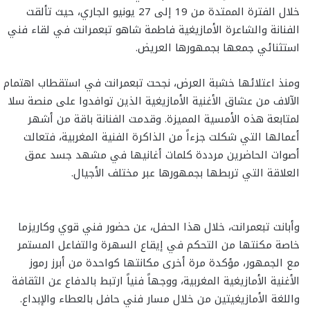
خلال الفترة الممتدة من 19 إلى 27 يونيو الجاري، حيث تألقت
الفنانة والشاعرة الأمازيغية فاطمة شاهو تبعمرانت في لقاء فني
استثنائي جمعها بجمهورها العريض.
ومنذ اعتلائها خشبة العرض، نجحت تبعمرانت في استقطاب اهتمام
الآلاف من عشاق الأغنية الأمازيغية الذين توافدوا على منصة سلا
لمتابعة هذه الأمسية المميزة. وقدمت الفنانة باقة من أشهر
أعمالها التي شكلت جزءاً من الذاكرة الفنية المغربية، فتعالت
أصوات الحاضرين مرددة كلمات أغانيها في مشهد جسد عمق
العلاقة التي تربطها بجمهورها عبر مختلف الأجيال.
وأبانت تبعمرانت، خلال هذا الحفل، عن حضور فني قوي وكاريزما
خاصة مكنتها من التحكم في إيقاع السهرة والتفاعل المستمر
مع الجمهور، مؤكدة مرة أخرى مكانتها كواحدة من أبرز رموز
الأغنية الأمازيغية المغربية، ووجهاً فنياً ارتبط بالدفاع عن الثقافة
واللغة الأمازيغيتين من خلال مسار فني حافل بالعطاء والإبداع.