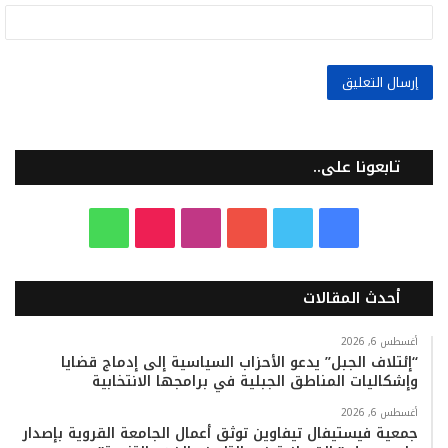
تابعونا على..
ف
ت
ي
ا
T
و
ي
و
و
ن
i
ا
أحدث المقالات
س
ي
ت
س
k
ت
ب
ت
ي
ت
T
س
أغسطس 6, 2026
“إئتلاف الجبل” يدعو الأحزاب السياسية إلى إدماج قضايا
وإشكاليات المناطق الجبلية في برامجها الانتخابية
و
ر
و
ق
o
ا
أغسطس 6, 2026
ك
ب
ر
k
ب
جمعية فيستيفال تيفاوين توثق أعمال الجامعة القروية بإصدار