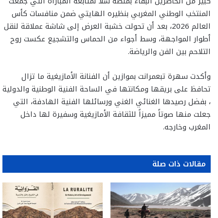
كبير من الحاضرين البقاء بمنصة سلا لمتابعة المباراة التي جمعت
المنتخب الوطني المغربي بنظيره الهايتي ضمن منافسات كأس
العالم 2026، بعد أن تحولت خشبة العرض إلى شاشة عملاقة لنقل
أطوار المواجهة، وسط أجواء من الحماس والتشجيع عكست روح
التلاحم بين الفن والرياضة.
وأكدت سهرة تبعمرانت بموازين أن الفنانة الأمازيغية ما تزال
تحافظ على بريقها ومكانتها في الساحة الفنية الوطنية والدولية
، بفضل رصيدها الغنائي الغني ورسائلها الفنية الهادفة، التي
جعلت منها صوتاً مميزاً للثقافة الأمازيغية وسفيرة لها داخل
المغرب وخارجه.
مقالات ذات صلة