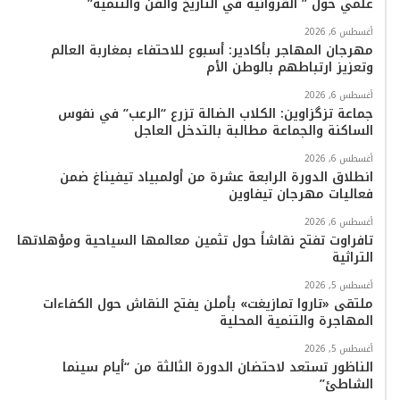
علمي حول ” القروانية في التاريخ والفن والتنمية”
ا
أغسطس 6, 2026
م
مهرجان المهاجر بأكادير: أسبوع للاحتفاء بمغاربة العالم
وتعزيز ارتباطهم بالوطن الأم
أغسطس 6, 2026
جماعة تزگزاوين: الكلاب الضالة تزرع “الرعب” في نفوس
الساكنة والجماعة مطالبة بالتدخل العاجل
أغسطس 6, 2026
انطلاق الدورة الرابعة عشرة من أولمبياد تيفيناغ ضمن
فعاليات مهرجان تيفاوين
أغسطس 6, 2026
تافراوت تفتح نقاشاً حول تثمين معالمها السياحية ومؤهلاتها
التراثية
أغسطس 5, 2026
ملتقى «تاروا تمازيغت» بأملن يفتح النقاش حول الكفاءات
المهاجرة والتنمية المحلية
أغسطس 5, 2026
الناظور تستعد لاحتضان الدورة الثالثة من “أيام سينما
الشاطئ”