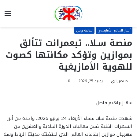
بحث
الق
عن
أخبار العالم الأمازيغي
ثقافة وفن
منصة سـلا.. تبعمرانت تتألق
بموازين وتؤكد مكانتها كصوت
للهوية الأمازيغية
منتصر إثري
يونيو 25, 2026
0
سلا: إبراهيم فاضل
شهدت منصة سلا، مساء الأربعاء 24 يونيو 2026، واحدة من أبرز
السهرات الفنية ضمن فعاليات الدورة الحادية والعشرين من
مهرجان موازين إيقاعات العالم، الذي احتضنته مدينتا الرباط وسلا