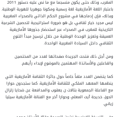
المغرب، وذلك حتى يكون منسجما مع ما نص عليه دستور 2011
باعتبار اللغة الأمازيغية لغة رسمية ومكونا جوهريا للهوية الوطنية.
وبذلك، فإن إدماجها في مشروع الحكم الذاتي بالصحراء المغربية
ليس مجرد خيار ثقافي، بل هو ضرورة استراتيجية لتحصين الشرعية
التاريخية للمغرب في الصحراء عبر استحضار جذورها الأمازيغية
العميقة وتعزيز الوحدة الوطنية من خلال ترسيخ مبدأ التنوع
الثقافي داخل السيادة المغربية الواحدة.
ومن أجل ذلك فتحت الجريدة صفحاتها لعدد من المختصين
والفاعلين والأساتذة المهتمين بالموضوع لإبداء رأيهم.
كما يتضمن العدد ملفاً خاصاً حول جائزة الثقافة الأمازيغية التي
ينظمها المعهد الملكي للثقافة الأمازيغية. كما ستجدون حوارا
مع الفاعلة الجمعوية بتالات ن يعقوب والمدافعة عن ضحايا زلزال
الحوز، خديجة آيت المعلم، وحوارا آخر مع الفنانة الأمازيغية سيليا
زياني.