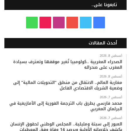
تابعونا على..
ف
ت
ي
ا
T
و
ي
و
و
ن
i
ا
أحدث المقالات
س
ي
ت
س
k
ت
ب
ت
ي
ت
T
س
أغسطس 8, 2026
الصحراء المغربية ..كولومبيا تُغير موقفها وتعترف بسيادة
المغرب على صحرائه
و
ر
و
ق
o
ا
أغسطس 8, 2026
ك
ب
ر
k
ب
مغاربة العالم.. الانتقال من منطق “التحويلات المالية” إلى
وضعية الشريك الاقتصادي الفاعل
ا
أغسطس 7, 2026
م
محمد فارسي يطرق باب الترجمة الفورية إلى الأمازيغية في
البرلمان المغربي
أغسطس 7, 2026
العبور إلى سبتة ومليلية.. المجلس الوطني لحقوق الإنسان
يكشف خلاصاته الأولية ويرصد 14 وفاة وفق المعطيات