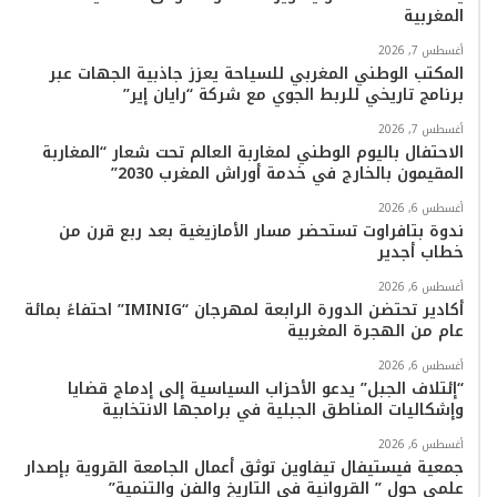
المغربية
أغسطس 7, 2026
المكتب الوطني المغربي للسياحة يعزز جاذبية الجهات عبر
برنامج تاريخي للربط الجوي مع شركة “رايان إير”
أغسطس 7, 2026
الاحتفال باليوم الوطني لمغاربة العالم تحت شعار “المغاربة
المقيمون بالخارج في خدمة أوراش المغرب 2030”
أغسطس 6, 2026
ندوة بتافراوت تستحضر مسار الأمازيغية بعد ربع قرن من
خطاب أجدير
أغسطس 6, 2026
أكادير تحتضن الدورة الرابعة لمهرجان “IMINIG” احتفاءً بمائة
عام من الهجرة المغربية
أغسطس 6, 2026
“إئتلاف الجبل” يدعو الأحزاب السياسية إلى إدماج قضايا
وإشكاليات المناطق الجبلية في برامجها الانتخابية
أغسطس 6, 2026
جمعية فيستيفال تيفاوين توثق أعمال الجامعة القروية بإصدار
علمي حول ” القروانية في التاريخ والفن والتنمية”