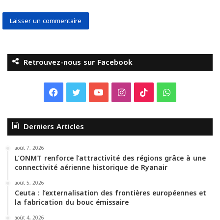
Retrouvez-nous sur Facebook
F
T
Y
I
T
W
a
w
o
n
i
h
Derniers Articles
c
i
u
s
k
a
e
t
T
t
T
t
août 7, 2026
L’ONMT renforce l’attractivité des régions grâce à une
connectivité aérienne historique de Ryanair
b
t
u
a
o
s
août 5, 2026
o
e
b
g
k
A
Ceuta : l’externalisation des frontières européennes et
la fabrication du bouc émissaire
o
r
e
r
p
août 4, 2026