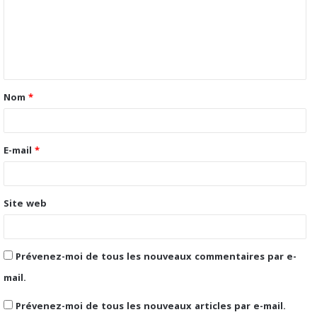
m
e
n
t
Nom
*
a
i
r
E-mail
*
e
*
Site web
Prévenez-moi de tous les nouveaux commentaires par e-
mail.
Prévenez-moi de tous les nouveaux articles par e-mail.