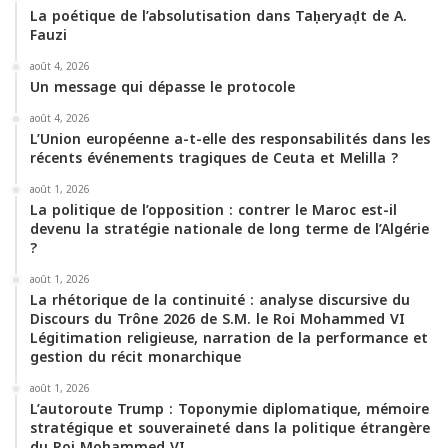
La poétique de l’absolutisation dans Taḥeryaḍt de A.
k
a
p
Fauzi
m
août 4, 2026
Un message qui dépasse le protocole
août 4, 2026
L’Union européenne a-t-elle des responsabilités dans les
récents événements tragiques de Ceuta et Melilla ?
août 1, 2026
La politique de l’opposition : contrer le Maroc est-il
devenu la stratégie nationale de long terme de l’Algérie
?
août 1, 2026
La rhétorique de la continuité : analyse discursive du
Discours du Trône 2026 de S.M. le Roi Mohammed VI
Légitimation religieuse, narration de la performance et
gestion du récit monarchique
août 1, 2026
L’autoroute Trump : Toponymie diplomatique, mémoire
stratégique et souveraineté dans la politique étrangère
du Roi Mohammed VI