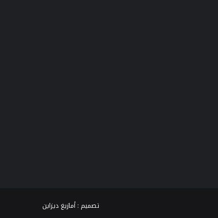
فيسبوك
تويتر
يوتيوب
انستقرام
TikTok
واتساب
تصميم :
أمازيغ ديزاين