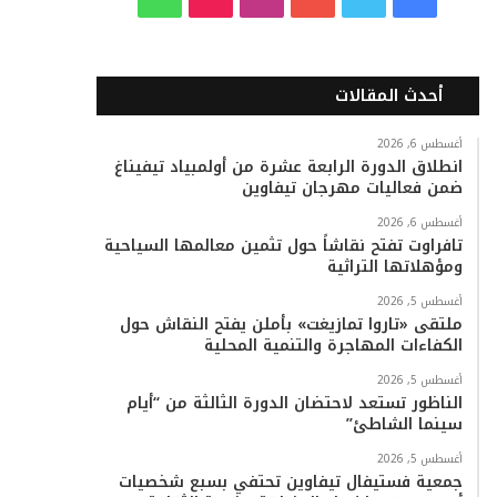
ي
و
و
ن
i
ا
س
ي
ت
س
k
ت
أحدث المقالات
ب
ت
ي
ت
T
س
أغسطس 6, 2026
انطلاق الدورة الرابعة عشرة من أولمبياد تيفيناغ
و
ر
و
ق
o
ا
ضمن فعاليات مهرجان تيفاوين
ك
ب
ر
k
ب
أغسطس 6, 2026
تافراوت تفتح نقاشاً حول تثمين معالمها السياحية
ا
ومؤهلاتها التراثية
م
أغسطس 5, 2026
ملتقى «تاروا تمازيغت» بأملن يفتح النقاش حول
الكفاءات المهاجرة والتنمية المحلية
أغسطس 5, 2026
الناظور تستعد لاحتضان الدورة الثالثة من “أيام
سينما الشاطئ”
أغسطس 5, 2026
جمعية فستيفال تيفاوين تحتفي بسبع شخصيات