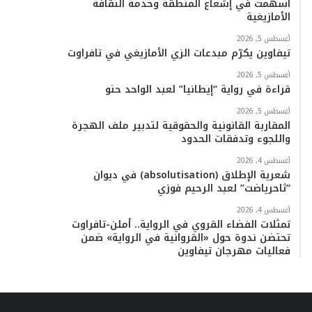
أسهمت في إشعاع المنطقة وخدمة الثقافة
الأمازيغية
أغسطس 5, 2026
تيفاوين يكرّم مبدعات الزي الأمازيغي في تافراوت
أغسطس 5, 2026
قراءة في رواية “إيطانيا” لعبد الواحد حنو
أغسطس 5, 2026
المقاربة القانونية والحقوقية لتدبير ملف الهجرة
واللجوء وتدفقات الحدود
أغسطس 4, 2026
شعرية الإطلاق (absolutisation) في ديوان
“ثاحرياضت” لعبد الرحيم فوزي
أغسطس 4, 2026
تمثلات الفضاء القروي في الرواية.. أملن-تافراوت
تحتضن ندوة حول «القروانية في الرواية» ضمن
فعاليات مهرجان تيفاوين