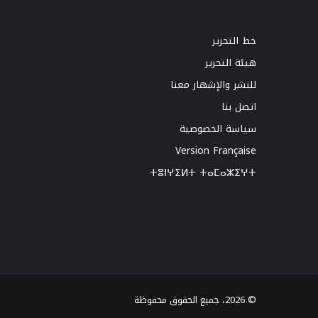
خط التحرير
هيئة التحرير
للنشر والإشهار معنا
اتصل بنا
سياسة الخصوصية
Version Française
ⵜⵓⵏⵖⵉⵍⵜ ⵜⴰⵎⴰⵣⵉⵖⵜ
© 2026، جميع الحقوق محفوظة