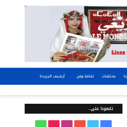
بحث
ة
مختلفات
ثقافة وفن
أرشيف الجريدة
عن
تابعونا على..
ف
ت
ي
ا
T
و