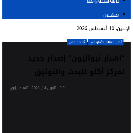
أرشيف الجريدة
بحث عن
الإثنين, 10 أغسطس 2026
أخبار العالم الأمازيغي
ثقافة وفن
“اشبار نيواليون” إصدار جديد
لمركز أݢلو للبحث والتوثيق
0
أبريل 14, 2021
منتصر إثري