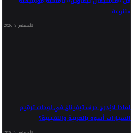
من «فستيفال تيفاوين» بأمسية موسيقية
متنوعة
أغسطس 9, 2026
لماذا لايُدرج حرف تيفيناغ في لوحات ترقيم
السيارات أسوة بالعربية واللاتينية؟
أغسطس 9, 2026