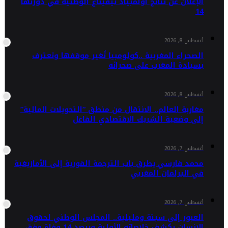
الإعلان عن نتائج أولمبياد تيفيناغ الوطنية في دورتها
14
أغسطس 8, 2026
الصحراء المغربية ..كولومبيا تُغير موقفها وتعترف
بسيادة المغرب على صحرائه
أغسطس 8, 2026
مغاربة العالم.. الانتقال من منطق “التحويلات المالية”
إلى وضعية الشريك الاقتصادي الفاعل
أغسطس 7, 2026
محمد فارسي يطرق باب الترجمة الفورية إلى الأمازيغية
في البرلمان المغربي
أغسطس 7, 2026
العبور إلى سبتة ومليلية.. المجلس الوطني لحقوق
الإنسان يكشف خلاصاته الأولية ويرصد 14 وفاة وفق