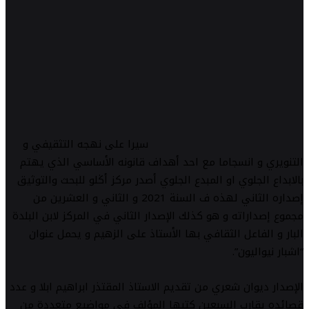
سيرا على نهجه التثقيفي و
التنويري و انسجاما مع احد أهداف قانونه الأساسي الذي يهتم
بالابداع الجلوي او المبدع الجلوي أصدر مركز أݢلو للبحث والتوثيق
إصداره الثاني لهذه ف السنة 2021 و الثاني و العشرين من
مجموع إصداراته و هو كذلك الإصدار الثاني في المركز لابن البلدة
البار و الفاعل الثقافي بها الأستاذ على الزهيم و يحمل عنوان
“اشبار نيواليون”.
الإصدار ديوان شعري من تقديم الاستاذ المقتذر ابراهيم ابلا و عدد
قصائده يقارب السبعين كتبها المؤلف في مواضيع متعددة من