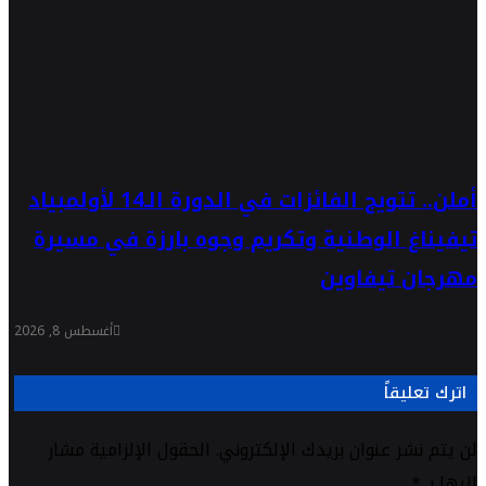
أملن.. تتويج الفائزات في الدورة الـ14 لأولمبياد
تيفيناغ الوطنية وتكريم وجوه بارزة في مسيرة
مهرجان تيفاوين
أغسطس 8, 2026
اترك تعليقاً
لن يتم نشر عنوان بريدك الإلكتروني.
الحقول الإلزامية مشار
إليها بـ
*