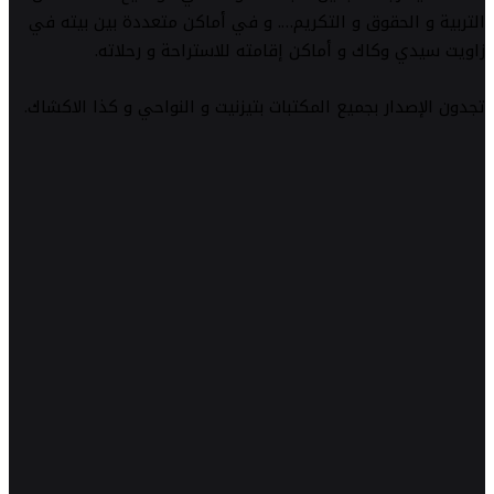
التربية و الحقوق و التكريم…. و في أماكن متعددة بين بيته في
زاويت سيدي وكاك و أماكن إقامته للاستراحة و رحلاته.
تجدون الإصدار بجميع المكتبات بتيزنيت و النواحي و كذا الاكشاك.