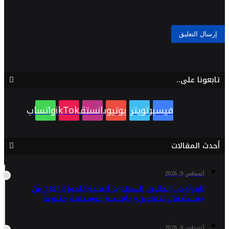
تابعونا على..
فيسبوك
تويتر
يوتيوب
انستقرام
TikTok
واتساب
أحدث المقالات
أغسطس 9, 2026
تافراوت.. انطلاق السهرات الفنية للدورة الـ18 من
«فستيفال تيفاوين» بأمسية موسيقية متنوعة
أغسطس 9, 2026