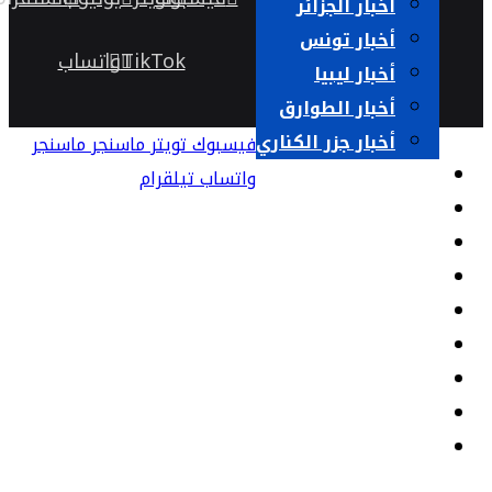
أخبار الجزائر
أخبار تونس
TikTok
واتساب
أخبار ليبيا
أخبار الطوارق
أخبار جزر الكناري
فيسبوك
تويتر
ماسنجر
ماسنجر
حوارات
واتساب
تيلقرام
قضايا نسائية
كتاب وآراء
السلطة الرابعة
خارج الحدود
صوت وصورة
مختلفات
ثقافة وفن
أرشيف الجريدة