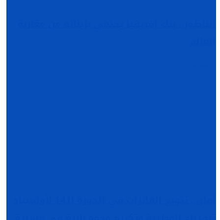
الناظور.. بنك إفريقيا يحتفي بزبنائه من مغاربة
العالم
أغسطس 9, 2026
أملن.. تتويج الفائزات في الدورة الـ14 لأولمبياد
تيفيناغ الوطنية وتكريم وجوه بارزة في مسيرة