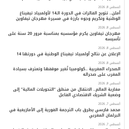
و
ر
و
ق
o
ا
أغسطس 8, 2026
أملن.. تتويج الفائزات في الدورة الـ14 لأولمبياد تيفيناغ
ك
ب
ر
k
ب
الوطنية وتكريم وجوه بارزة في مسيرة مهرجان تيفاوين
ا
أغسطس 8, 2026
مهرجان تيفاوين يكرم مؤسسيه بمناسبة مرور 20 سنة على
تأسيسه
م
أغسطس 8, 2026
الإعلان عن نتائج أولمبياد تيفيناغ الوطنية في دورتها 14
أغسطس 8, 2026
الصحراء المغربية ..كولومبيا تُغير موقفها وتعترف بسيادة
المغرب على صحرائه
أغسطس 8, 2026
مغاربة العالم.. الانتقال من منطق “التحويلات المالية” إلى
وضعية الشريك الاقتصادي الفاعل
أغسطس 7, 2026
محمد فارسي يطرق باب الترجمة الفورية إلى الأمازيغية في
البرلمان المغربي
أغسطس 7, 2026