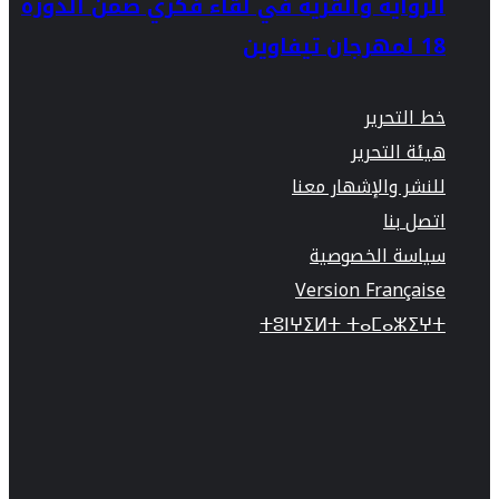
الرواية والقرية في لقاء فكري ضمن الدورة
18 لمهرجان تيفاوين
خط التحرير
هيئة التحرير
للنشر والإشهار معنا
اتصل بنا
سياسة الخصوصية
Version Française
ⵜⵓⵏⵖⵉⵍⵜ ⵜⴰⵎⴰⵣⵉⵖⵜ