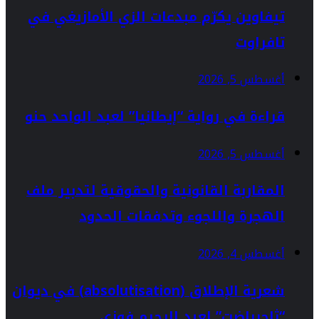
تيفاوين يكرّم مبدعات الزي الأمازيغي في
تافراوت
أغسطس 5, 2026
قراءة في رواية “إيطانيا” لعبد الواحد حنو
أغسطس 5, 2026
المقاربة القانونية والحقوقية لتدبير ملف
الهجرة واللجوء وتدفقات الحدود
أغسطس 4, 2026
شعرية الإطلاق (absolutisation) في ديوان
“ثاحرياضت” لعبد الرحيم فوزي