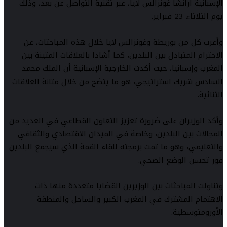
الإسبانية أرانشا غونزالس لايا، عبر تقنية التواصل عن بعد، وذلك
يوم الثلاثاء 23 فبراير.
وأعرب كل من بوريطة وغونزالس لايا خلال هذه المباحثات، عن
الاحترام المتبادل بين البلدين، كما أشادا بالعلاقات المتينة بين
المغرب وإسبانيا، حيث أكدت الخارجية الإسبانية أن الملك محمد
السادس شريك استراتيجي، هو ما يتضح من خلال متانة العلاقات
الثنائية.
وأكد الوزيران على ضرورة تعزيز التعاون القطاعي في العديد من
المجالات بين البلدين، وخاصة في الميدان الاقتصادي والثقافي
والتعليمي، وهو ما تمت برمجته للقاء القمة الذي سيجمع البلدين
فور تحسن الوضع الصحي.
وتناولت المباحثات بين الوزيرين القضايا متعددة منها ذات
الاهتمام المشترك في المغرب الكبير والساحل والمنطقة
الأورومتوسطية.