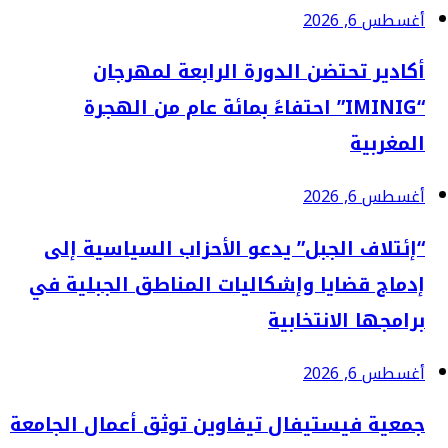
أغسطس 6, 2026
أكادير تحتضن الدورة الرابعة لمهرجان
“IMINIG” احتفاءً بمائة عام من الهجرة
المغربية
أغسطس 6, 2026
“إئتلاف الجبل” يدعو الأحزاب السياسية إلى
إدماج قضايا وإشكاليات المناطق الجبلية في
برامجها الانتخابية
أغسطس 6, 2026
جمعية فيستيفال تيفاوين توثق أعمال الجامعة