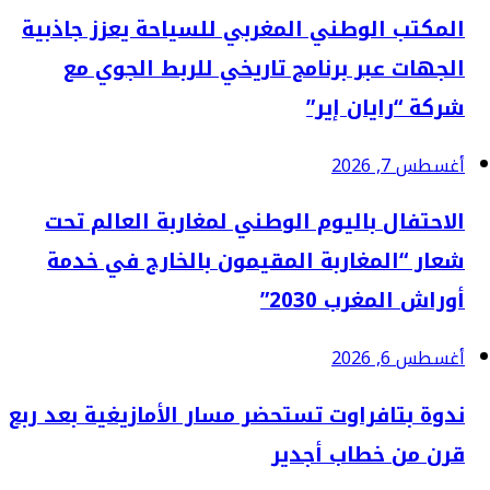
المكتب الوطني المغربي للسياحة يعزز جاذبية
الجهات عبر برنامج تاريخي للربط الجوي مع
شركة “رايان إير”
أغسطس 7, 2026
الاحتفال باليوم الوطني لمغاربة العالم تحت
شعار “المغاربة المقيمون بالخارج في خدمة
أوراش المغرب 2030”
أغسطس 6, 2026
ندوة بتافراوت تستحضر مسار الأمازيغية بعد ربع
قرن من خطاب أجدير