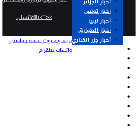
أخبار الجزائر
أخبار تونس
TikTok
واتساب
أخبار ليبيا
أخبار الطوارق
أخبار جزر الكناري
فيسبوك
تويتر
ماسنجر
ماسنجر
حوارات
واتساب
تيلقرام
قضايا نسائية
كتاب وآراء
السلطة الرابعة
خارج الحدود
صوت وصورة
مختلفات
ثقافة وفن
أرشيف الجريدة