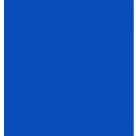
الصحراء المغربية ..كولومبيا تُغير موقفها
وتعترف بسيادة المغرب على صحرائه
أغسطس 8, 2026
مغاربة العالم.. الانتقال من منطق “التحويلات
المالية” إلى وضعية الشريك الاقتصادي الفاعل