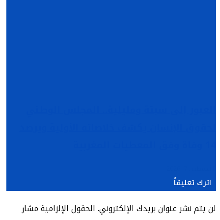
العبور إلى سبتة ومليلية.. المجلس الوطني
لحقوق الإنسان يكشف خلاصاته الأولية ويرصد
14 وفاة وفق المعطيات المغربية
أغسطس 7, 2026
اترك تعليقاً
لن يتم نشر عنوان بريدك الإلكتروني.
الحقول الإلزامية مشار