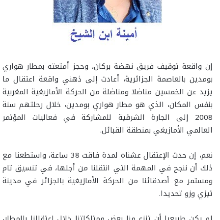
إن واقعة توقيف فريق نهضة بركان، وحجز أمتعته بمطار هواري
بومدين بالعاصمة الجزائرية، أعادت إلى ذهني واقعة اعتقال ما
يزيد عن الخمسين مناضلا ومناضلة من الحركة الأمازيغية المغربية
بنفس المكان، الذي هو مطار هواري بومدين، خلال رحلتهم سنة
2008 إلى الجارة الشرقية للمشاركة في فعاليات المؤتمر
العالمي الأمازيغي بمنطقة القبائل.
نعم، إن حدث الإعتقال عشناه لمدة فاقت 38 ساعة، واستطعنا مع
ذلك أن ننجح في المهمة التي انتقلنا من أجلها، في تنسيق تام
ومستمر مع أصدقائنا من الحركة الأمازيغية بالجزائر في مدينة
تيزي وزو تحديدا.
لم يكن طبيعيا أن تنزع منا بعض ممتلكاتنا خلال اعتقالنا بالمطار،