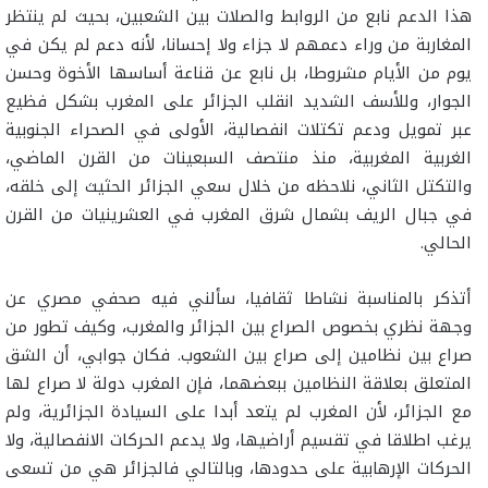
هذا الدعم نابع من الروابط والصلات بين الشعبين، بحيث لم ينتظر
المغاربة من وراء دعمهم لا جزاء ولا إحسانا، لأنه دعم لم يكن في
يوم من الأيام مشروطا، بل نابع عن قناعة أساسها الأخوة وحسن
الجوار، وللأسف الشديد انقلب الجزائر على المغرب بشكل فظيع
عبر تمويل ودعم تكتلات انفصالية، الأولى في الصحراء الجنوبية
الغربية المغربية، منذ منتصف السبعينات من القرن الماضي،
والتكتل الثاني، نلاحظه من خلال سعي الجزائر الحثيث إلى خلقه،
في جبال الريف بشمال شرق المغرب في العشرينيات من القرن
الحالي.
أتذكر بالمناسبة نشاطا ثقافيا، سألني فيه صحفي مصري عن
وجهة نظري بخصوص الصراع بين الجزائر والمغرب، وكيف تطور من
صراع بين نظامين إلى صراع بين الشعوب. فكان جوابي، أن الشق
المتعلق بعلاقة النظامين ببعضهما، فإن المغرب دولة لا صراع لها
مع الجزائر، لأن المغرب لم يتعد أبدا على السيادة الجزائرية، ولم
يرغب اطلاقا في تقسيم أراضيها، ولا يدعم الحركات الانفصالية، ولا
الحركات الإرهابية على حدودها، وبالتالي فالجزائر هي من تسعى