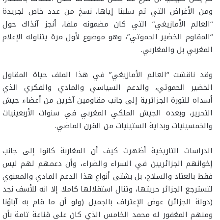
ومن الأغراض التي تم سلبنا إياها، نسخ من عدد خاص لجريدة
“العالم الأمازيغي” التي كان مضمونه ملفا، أنجز آنذاك حول
“المقاوم الخضير الحموتي”، وهو موضوع لأول مرة يتناوله الإعلام
المغربي بل والمغاربي.
وقد ناقشت “العالم الأمازيغي” في هذا الملف حياة المقاول
الخضير الحموتي، والدعم السياسي والمادي والفكري الذي
أسداه للثورة الجزائرية إلى جانب مقاومين آخرين من أعضاء جيش
التحرير، وبعده الجيش الملكي المغربي في سنوات الأربعينيات
والخمسينيات وبداية الستينيات من القرن الماضي.
الدراسات التاريخية أظهرت كيف أن المغاربة كانوا إلى جانب
إخوانهم الجزائريين في السراء والضراء، وأن دعمهم لهم ليس
فقط بالعتاد والسلاح، بل بشتى أنواع هذا الدعم المادي والمعنوي
لتسترجع الجزائر حريتها، وتنال استقلالها كاملا. إلا انه للأسف نجد
(دولة الجزائر) عوض الإعتراف بالجميل (ولو أن ما قام به آباؤنا
ومنهم المغفور له محمد الخامس الذي كان على قناعة تامة بأن