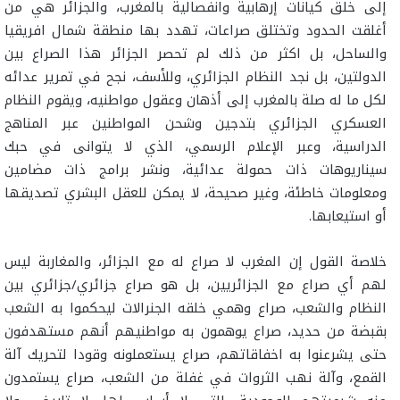
إلى خلق كيانات إرهابية وانفصالية بالمغرب، والجزائر هي من
أغلقت الحدود وتختلق صراعات، تهدد بها منطقة شمال افريقيا
والساحل، بل اكثر من ذلك لم تحصر الجزائر هذا الصراع بين
الدولتين، بل نجد النظام الجزائري، وللأسف، نجح في تمرير عدائه
لكل ما له صلة بالمغرب إلى أذهان وعقول مواطنيه، ويقوم النظام
العسكري الجزائري بتدجين وشحن المواطنين عبر المناهج
الدراسية، وعبر الإعلام الرسمي، الذي لا يتوانى في حبك
سيناريوهات ذات حمولة عدائية، ونشر برامج ذات مضامين
ومعلومات خاطئة، وغير صحيحة، لا يمكن للعقل البشري تصديقها
أو استيعابها.
خلاصة القول إن المغرب لا صراع له مع الجزائر، والمغاربة ليس
لهم أي صراع مع الجزائريين، بل هو صراع جزائري/جزائري بين
النظام والشعب، صراع وهمي خلقه الجنرالات ليحكموا به الشعب
بقبضة من حديد، صراع يوهمون به مواطنيهم أنهم مستهدفون
حتى يشرعنوا به اخفاقاتهم، صراع يستعملونه وقودا لتحريك آلة
القمع، وآلة نهب الثروات في غفلة من الشعب، صراع يستمدون