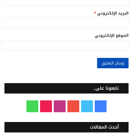
البريد الإلكتروني
*
الموقع الإلكتروني
تابعونا على..
ف
ت
ي
ا
T
و
ي
و
و
ن
i
ا
أحدث المقالات
س
ي
ت
س
k
ت