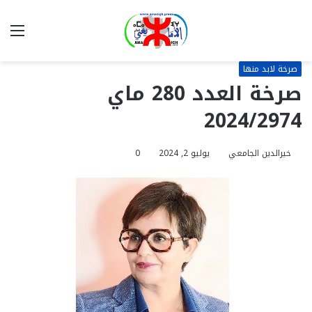
بحث
الق
عن
صرخة لابد منها
صرخة العدد 280 ماي
2024/2974
خيرالدين الجامعي
يوليو 2, 2024
0