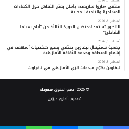
أغسطس 5, 2026
ملتقى «تاروا تمازيغت» بأملن يفتح النقاش حول الكفاءات
المهاجرة والتنمية المحلية
أغسطس 5, 2026
الناظور تستعد لاحتضان الدورة الثالثة من “أيام سينما
الشاطئ”
أغسطس 5, 2026
جمعية فستيفال تيفاوين تحتفي بسبع شخصيات أسهمت في
إشعاع المنطقة وخدمة الثقافة الأمازيغية
أغسطس 5, 2026
تيفاوين يكرّم مبدعات الزي الأمازيغي في تافراوت
© 2026، جميع الحقوق محفوظة
تصميم :
أمازيغ ديزاين
فيسبوك
تويتر
يوتيوب
انستقرام
TikTok
واتساب