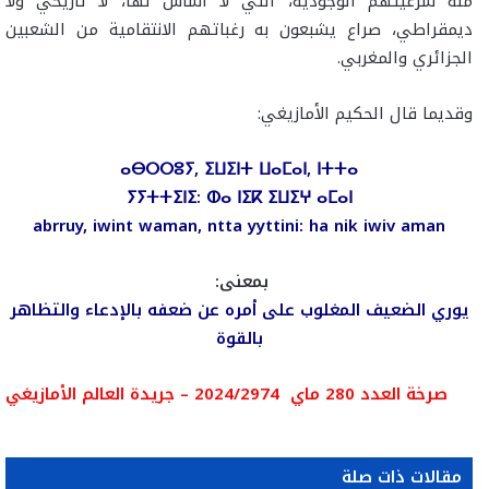
منه شرعيتهم الوجودية، التي لا أساس لها، لا تاريخي ولا
ديمقراطي، صراع يشبعون به رغباتهم الانتقامية من الشعبين
الجزائري والمغربي.
وقديما قال الحكيم الأمازيغي:
ⴰⴱⵔⵔⵓⵢ, ⵉⵡⵉⵏⵜ ⵡⴰⵎⴰⵏ, ⵏⵜⵜⴰ
ⵢⵢⵜⵜⵉⵏⵉ: ⵀⴰ ⵏⵉⴽ ⵉⵡⵉⵖ ⴰⵎⴰⵏ
abrruy, iwint waman, ntta yyttini: ha nik iwiv aman
بمعنى:
يوري الضعيف المغلوب على أمره عن ضعفه بالإدعاء والتظاهر
بالقوة
صرخة العدد 280 ماي 2024/2974 – جريدة العالم الأمازيغي
مقالات ذات صلة