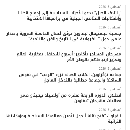
ب
ت
ي
ت
T
س
أغسطس 6, 2026
“إئتلاف الجبل” يدعو الأحزاب السياسية إلى إدماج قضايا
وإشكاليات المناطق الجبلية في برامجها الانتخابية
و
ر
و
ق
o
ا
أغسطس 6, 2026
ك
ب
ر
k
ب
جمعية فيستيفال تيفاوين توثق أعمال الجامعة القروية بإصدار
علمي حول ” القروانية في التاريخ والفن والتنمية”
ا
أغسطس 6, 2026
م
مهرجان المهاجر بأكادير: أسبوع للاحتفاء بمغاربة العالم
وتعزيز ارتباطهم بالوطن الأم
أغسطس 6, 2026
جماعة تزگزاوين: الكلاب الضالة تزرع “الرعب” في نفوس
الساكنة والجماعة مطالبة بالتدخل العاجل
أغسطس 6, 2026
انطلاق الدورة الرابعة عشرة من أولمبياد تيفيناغ ضمن
فعاليات مهرجان تيفاوين
أغسطس 6, 2026
تافراوت تفتح نقاشاً حول تثمين معالمها السياحية ومؤهلاتها
التراثية