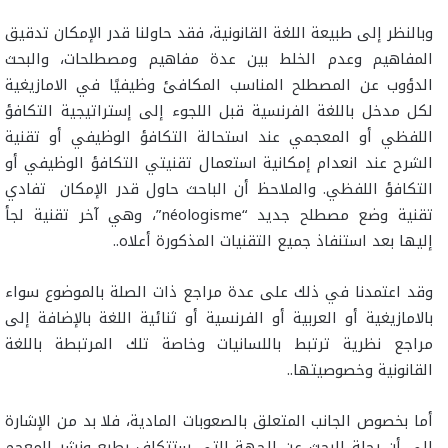
وبالنظر إلى طبيعة اللغة القانونية، فقد حاولنا قدر الإمكان تدقيق
المفاهيم وعدم الخلط بين عدة مفاهيم ومصطلحات، والبحث
الدؤوب عن المصطلح المناسب المكافئ وظيفيًا في الامازيغية
لكل مدخل باللغة الفرنسية قبل اللجوء إلى إستراتيجية التكافؤ
اللفظي أو المعجمي عند استحالة التكافؤ الوظيفي أو تقنية
الشرح عند انعدام إمكانية استعمال تقنيتي التكافؤ الوظيفي أو
التكافؤ اللفظي. والملاحظ أن الباحث حاول قدر الإمكان تفادي
تقنية وضع مصطلح جديد “néologisme”، وهي آخر تقنية لجأ
إليها بعد استنفاذ جميع التقنيات المذكورة أعلاه..
وقد اعتمدنا في ذلك على عدة مراجع ذات الصلة بالموضوع سواء
بالامازيغية أو العربية أو الفرنسية أو ثنائية اللغة بالإضافة إلى
مراجع نظرية ترتبط باللسانيات وخاصة تلك المرتبطة باللغة
القانونية وخصوصيتها..
أما بخصوص الجانب المتعلق بالصعوبات المادية، فلا بد من الإشارة
إلى أن رحلة البحث عن الجهة التي ستتكلف بطبع ونشر المعجم