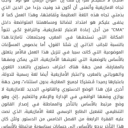
تجاه الامازيغية وأتمنى أن أكون قد وفيت جزءا من الدين الذي
بذمتي تجاه هذه اللغة العظيمة وثقافتها، وهذا العمل كما لا
يخفى عليكم هو امتداد لنضالنا ومساهمتنا المتواضعة داخل
“CMA” من أجل إعادة الاعتبار للامازيغية، والترافع لكي تتبوأ
المكانة التي تستحقها في المغرب ومجتمعات تامازغا..هذا
بالنسبة للجانب الذاتي إن شئنا القول، أما بخصوص المسوّغات
الموضوعية التي كانت سببا في تنزيل هذا العمل فالأمر يتعلق
بالأساس بالوضعية التي تعيشها الأمازيغية، التي يمكن وصفها
بالمفارقة، فمن جهة هناك اعتراف دستوري بالتعدد اللغوي
والهوياتي بالمغرب و”اعتبار الأمازيغية أيضا لغة رسمية للدولة،
باعتبارها رصيدا مُـشتركا لجميع المغاربة، بدون استثناء”، ومن جهة
أخرى فإن هذا الوضع الدستوري والقانوني الجديد للامازيغية لا
يوازي وضعها الواقعي في الإدارة والإعلام والتعليم ..إلخ، وهو
وضع مرتبط بالأساس بالتأخر والمماطلة في إصدار القانون
التنظيمي لتفعيل الطابع الرسمي للغة الأمازيغية، الذي نصت
عليه الفقرة الرابعة من الفصل الخامس من الدستور. ولئن كان
هذا التأخر يرجع بالأساس إلى حسابات سياسوية مرتبطة بالأساس