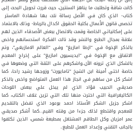
كانت شاقة وتطلبت ما يناهز السنتين، حيث قررت تحويل البحث إلى
كتاب- الذي كان في الأصل رسالة نلت بها شهادة الماستر
تخصص قانون الأعمال بكلية الحقوق اكدال بالرباط- وذلك بالاعتماد
على إمكانياتي الخاصة وقمت بالاتصال ببعض الأصدقاء الذين لهم
علاقة بمجال الطبع والنشر وقد نالت الفكرة استحسانهم واخص
بالذكر الإخوة في “ازطا امازيغ” وفي “العالم الامازيغي”، وتم
الاتفاق مع الإخوة في “ايديسيون امازيغ” على إخراج المعجم
بالشكل الذي ترونه الآن..واشكرهم على الثقة التي وضعوها في
خاصة اختي أمينة ابن الشيخ “تامايورت” وزوجها رشيد راحا، كما
اشكر كل من ساهم في انجاز هذا العمل المتواضع واخص بالذكر
صديقي الحبيب فؤاد الذي لم يبخل علي ببعض اللوحات
الكاليغرافية التي اخترت منها تلك التي تزين غلاف الكتاب، كما
اشكر جزيل الشكر الأستاذ احمد بوعود الذي تفضل بالتقديم
للمعجم واقتطع لذلك جزءا من وقته القيم…كما أشكر صديقي
عمر امزيان وكل الطاقم المشتغل بمطبعة شمس، الذين تكلفوا
بالجانب التقني وإعداد العمل للطبع..