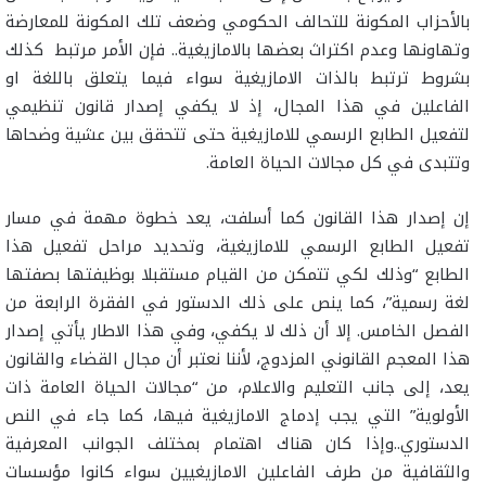
بالأحزاب المكونة للتحالف الحكومي وضعف تلك المكونة للمعارضة
وتهاونها وعدم اكتراث بعضها بالامازيغية.. فإن الأمر مرتبط كذلك
بشروط ترتبط بالذات الامازيغية سواء فيما يتعلق باللغة او
الفاعلين في هذا المجال، إذ لا يكفي إصدار قانون تنظيمي
لتفعيل الطابع الرسمي للامازيغية حتى تتحقق بين عشية وضحاها
وتتبدى في كل مجالات الحياة العامة.
إن إصدار هذا القانون كما أسلفت، يعد خطوة مهمة في مسار
تفعيل الطابع الرسمي للامازيغية، وتحديد مراحل تفعيل هذا
الطابع “وذلك لكي تتمكن من القيام مستقبلا بوظيفتها بصفتها
لغة رسمية”، كما ينص على ذلك الدستور في الفقرة الرابعة من
الفصل الخامس. إلا أن ذلك لا يكفي، وفي هذا الاطار يأتي إصدار
هذا المعجم القانوني المزدوج، لأننا نعتبر أن مجال القضاء والقانون
يعد، إلى جانب التعليم والاعلام، من “مجالات الحياة العامة ذات
الأولوية” التي يجب إدماج الامازيغية فيها، كما جاء في النص
الدستوري..وإذا كان هناك اهتمام بمختلف الجوانب المعرفية
والثقافية من طرف الفاعلين الامازيغيين سواء كانوا مؤسسات