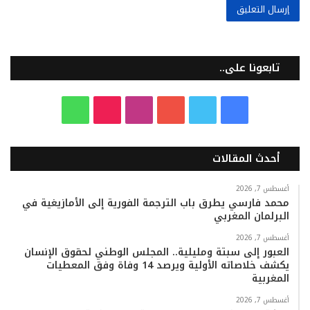
تابعونا على..
ف
ت
ي
ا
T
و
ي
و
و
ن
i
ا
أحدث المقالات
س
ي
ت
س
k
ت
ب
ت
ي
ت
T
س
أغسطس 7, 2026
محمد فارسي يطرق باب الترجمة الفورية إلى الأمازيغية في
البرلمان المغربي
و
ر
و
ق
o
ا
أغسطس 7, 2026
ك
ب
ر
k
ب
العبور إلى سبتة ومليلية.. المجلس الوطني لحقوق الإنسان
يكشف خلاصاته الأولية ويرصد 14 وفاة وفق المعطيات
ا
المغربية
م
أغسطس 7, 2026