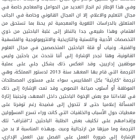
وفي هذا الإطار تم انجاز العديد من الحوامل والمعاجم خاصة في
مجال التعليم والاعلام، إلا ان المجال القانوني وخاصة في الجانب
المتعلق بالدراسات اللغوية والمعجمية لم يحظ بما تستحق من
اهتمام، وهذا طبيعي جدا بالنظر إلى غلبة الباحثين من ذوي
التخصصات الأدبية واللسنية والتاريخية والانتروبولوجية والفلسفية
والفنية.. وغياب أو قلة الباحثين المتخصصين في مجال العلوم
القانونية، وهنا تجدر الإشارة إلى أننا نتحدث عن باحثين وليس
موظفين إداريين، وقد انعكس ذلك بشكل جلي على عملية
الترجمة التي قام بها المعهد سنة 2013 لدستور المملكة، وهي
ترجمة “كارثية” بكل المقاييس، سواء على مستوى المصطلحات
الموظفة أو أسلوب صياغة النصوص، وقد تمت الإشارة إلى ذلك
في لقاءاتنا مع بعض الإخوة الباحثين داخل المعهد، وتجنبنا إثارة
المسألة إعلاميا حتى لا تتحول إلى فضيحة رغم توفرنا على
معطيات حول الأسباب والخلفيات التي كانت وراء تسرع المسؤولين
وإقدامهم على تكليف بعض الطلبة الباحثين لـ”اقتراف” تلك
الترجمة وما ميزها من ارتجالية وعبث ..وبهذه المناسبة لا بد من
الإشارة إلى ضرورة العمل على الفصل بين العمل الإداري،