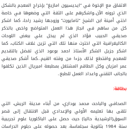
الاتفاق مع الإخوة في “ايديسيون امازيغ” بإخراج المعجم بالشكل
الذي ترونه الآن..واشكرهم على الثقة التي وضعوها في خاصة
اختي أمينة ابن الشيخ “تامايورت” وزوجها رشيد راحا، كما اشكر
كل من ساهم في انجاز هذا العمل المتواضع واخص بالذكر
صديقي الحبيب فؤاد الذي لم يبخل علي ببعض اللوحات
الكاليغرافية التي اخترت منها تلك التي تزين غلاف الكتاب، كما
اشكر جزيل الشكر الأستاذ احمد بوعود الذي تفضل بالتقديم
للمعجم واقتطع لذلك جزءا من وقته القيم…كما أشكر صديقي
عمر امزيان وكل الطاقم المشتغل بمطبعة امبريال الذين تكلفوا
بالجانب التقني واعداد العمل للطبع..
بطاقة:
الصحافي والباحث محمد بوداري، من أبناء مدينة الريش، التي
تلقى بها تعليمه الأولي والإعدادي قبل الانتقال إلى قصر
السوق(الرشيدية حاليا) حيث حصل على الباكلوريا علوم تجريبية
سنة 1984 بثانوية سجلماسة. بعد حصوله على دبلوم الدراسات