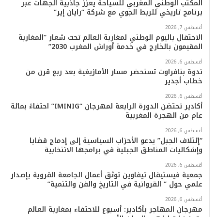
المكتب الوطني المغربي للسياحة يعزز جاذبية الجهات عبر
برنامج تاريخي للربط الجوي مع شركة “رايان إير”
أغسطس 7, 2026
الاحتفال باليوم الوطني لمغاربة العالم تحت شعار “المغاربة
المقيمون بالخارج في خدمة أوراش المغرب 2030”
أغسطس 6, 2026
ندوة بتافراوت تستحضر مسار الأمازيغية بعد ربع قرن من
خطاب أجدير
أغسطس 6, 2026
أكادير تحتضن الدورة الرابعة لمهرجان “IMINIG” احتفاءً بمائة
عام من الهجرة المغربية
أغسطس 6, 2026
“إئتلاف الجبل” يدعو الأحزاب السياسية إلى إدماج قضايا
وإشكاليات المناطق الجبلية في برامجها الانتخابية
أغسطس 6, 2026
جمعية فيستيفال تيفاوين توثق أعمال الجامعة القروية بإصدار
علمي حول ” القروانية في التاريخ والفن والتنمية”
أغسطس 6, 2026
مهرجان المهاجر بأكادير: أسبوع للاحتفاء بمغاربة العالم