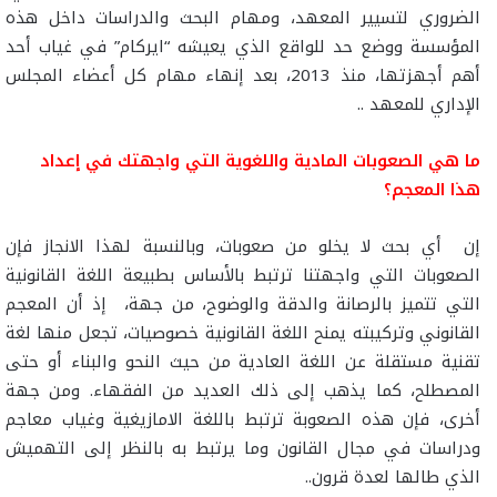
الضروري لتسيير المعهد، ومهام البحث والدراسات داخل هذه
المؤسسة ووضع حد للواقع الذي يعيشه “ايركام” في غياب أحد
أهم أجهزتها، منذ 2013، بعد إنهاء مهام كل أعضاء المجلس
الإداري للمعهد ..
ما هي الصعوبات المادية واللغوية التي واجهتك في إعداد
هذا المعجم؟
إن أي بحث لا يخلو من صعوبات، وبالنسبة لهذا الانجاز فإن
الصعوبات التي واجهتنا ترتبط بالأساس بطبيعة اللغة القانونية
التي تتميز بالرصانة والدقة والوضوح، من جهة، إذ أن المعجم
القانوني وتركيبته يمنح اللغة القانونية خصوصيات، تجعل منها لغة
تقنية مستقلة عن اللغة العادية من حيث النحو والبناء أو حتى
المصطلح، كما يذهب إلى ذلك العديد من الفقهاء. ومن جهة
أخرى، فإن هذه الصعوبة ترتبط باللغة الامازيغية وغياب معاجم
ودراسات في مجال القانون وما يرتبط به بالنظر إلى التهميش
الذي طالها لعدة قرون..