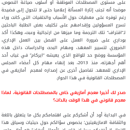
على مستوى المصطلحات الموظفة أو أسلوب صياغة النصوص،
موضحا أنه تجنب إثارة المسألة إعلاميا حتى لا تتحول إلى فضيحة
رغم توفره على معطيات حول الأسباب والخلفيات التي كانت وراء
تسرع المسؤولين وإقدامهم على تكليف بعض الطلبة الباحثين
لـ”اقتراف” تلك الترجمة وما ميزها من ارتجالية وعبث، وهكذا أكد
بوداري على ضرورة العمل على الفصل بين العمل الإداري،
الضروري لتسيير المعهد، ومهام البحث والدراسات داخل هذه
المؤسسة ووضع حد للواقع الذي يعيشه “ايركام” في غياب أحد
أهم أجهزته، منذ 2013، بعد إنهاء مهام كل أعضاء المجلس
الإداري للمعهد. تفاصيل أخرى عن إصداره لمعجم أمازيغي في
المصطلحات القانونية في هذا الحوار.
صدر لك أخيرا معجم أمازيغي خاص بالمصطلحات القانونية، لماذا
معجم قانوني في هذا الوقت بالذات؟
في البداية أود أن أشكركم على اهتمامكم بكل ما يتعلق باللغة
والثقافة الامازيغيتين؛ بخصوص سؤالكم حول حيثيات وسياق هذا
الانجاز، لا أخفيكم سرا إن قلت إن “أموال أزرفان” هو أولا واجب