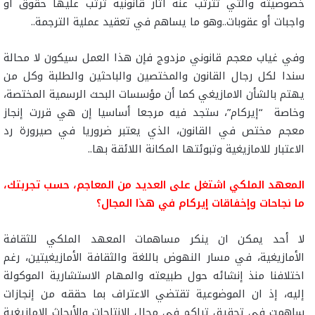
خصوصيته والتي تترتب عنه آثار قانونية تُرتّب عليها حقوق أو
واجبات أو عقوبات..وهو ما يساهم في تعقيد عملية الترجمة..
وفي غياب معجم قانوني مزدوج فإن هذا العمل سيكون لا محالة
سندا لكل رجال القانون والمختصين والباحثين والطلبة وكل من
يهتم بالشأن الامازيغي كما أن مؤسسات البحث الرسمية المختصة،
وخاصة “إيركام”، ستجد فيه مرجعا أساسيا إن هي قررت إنجاز
معجم مختص في القانون، الذي يعتبر ضروريا في صيرورة رد
الاعتبار للامازيغية وتبوئتها المكانة اللائقة بها..
المعهد الملكي اشتغل على العديد من المعاجم، حسب تجربتك،
ما نجاحات وإخفاقات إيركام في هذا المجال؟
لا أحد يمكن ان ينكر مساهمات المعهد الملكي للثقافة
الأمازيغية، في مسار النهوض باللغة والثقافة الأمازيغيتين، رغم
اختلافنا منذ إنشائه حول طبيعته والمهام الاستشارية الموكولة
إليه، إذ ان الموضوعية تقتضي الاعتراف بما حققه من إنجازات
ساهمت في تحقيق تراكم في مجال الانتاجات والأبحاث الامازيغية