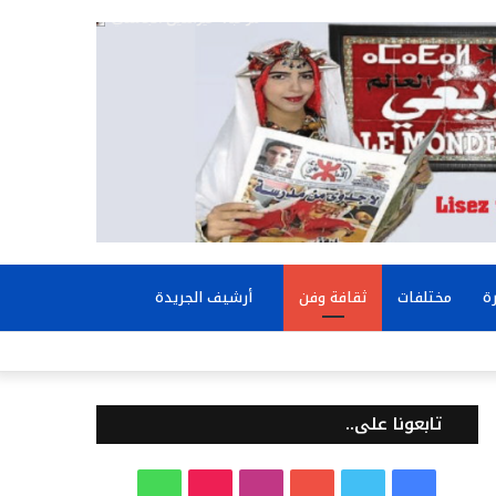
بحث
ة
مختلفات
ثقافة وفن
أرشيف الجريدة
عن
تابعونا على..
ف
ت
ي
ا
T
و