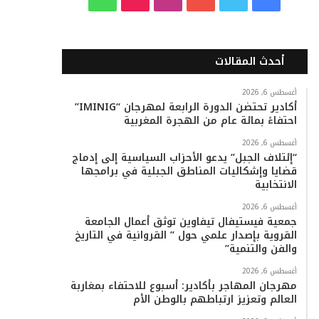
ي
و
و
ن
i
ا
س
ي
ت
س
k
ت
أحدث المقالات
ب
ت
ي
ت
T
س
أغسطس 6, 2026
أكادير تحتضن الدورة الرابعة لمهرجان “IMINIG”
و
ر
و
ق
o
ا
احتفاءً بمائة عام من الهجرة المغربية
ك
ب
ر
k
ب
أغسطس 6, 2026
“إئتلاف الجبل” يدعو الأحزاب السياسية إلى إدماج
ا
قضايا وإشكاليات المناطق الجبلية في برامجها
الانتخابية
م
أغسطس 6, 2026
جمعية فيستيفال تيفاوين توثق أعمال الجامعة
القروية بإصدار علمي حول ” القروانية في التاريخ
والفن والتنمية”
أغسطس 6, 2026
مهرجان المهاجر بأكادير: أسبوع للاحتفاء بمغاربة
العالم وتعزيز ارتباطهم بالوطن الأم