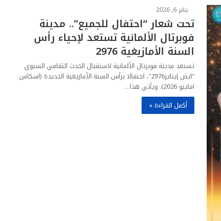
يناير 6, 2026
تحت شعار “احتفال للجميع”.. مدينة
فوبرتال الألمانية تستعد لإحياء رأس
السنة الأمازيغية 2976
تستعد مدينة فوبرتال الألمانية لاستقبال الحدث الثقافي السنوي
“ايض إيناير2976″، احتفالا برأس السنة الأمازيغية الجديدة (اسكاس
اماينو 2026). ويأتي هذا…
أكمل القراءة »