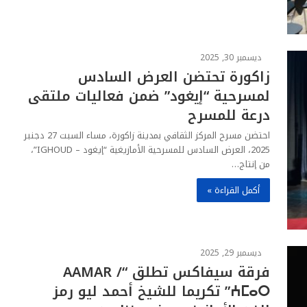
ديسمبر 30, 2025
زاكورة تحتضن العرض السادس
لمسرحية “إيغود” ضمن فعاليات ملتقى
درعة للمسرح
احتضن مسرح المركز الثقافي بمدينة زاكورة، مساء السبت 27 دجنبر
2025، العرض السادس للمسرحية الأمازيغية “إيغود – IGHOUD”،
من إنتاج…
أكمل القراءة »
ديسمبر 29, 2025
فرقة سيفاكس تطلق “AAMAR /
ⵄⵎⴰⵔ” تكريما للشيخ أحمد ليو رمز