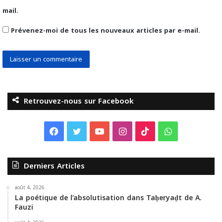
mail.
Prévenez-moi de tous les nouveaux articles par e-mail.
Retrouvez-nous sur Facebook
F
T
Y
I
T
W
a
w
o
n
i
h
Derniers Articles
c
i
u
s
k
a
e
t
T
t
T
t
août 4, 2026
La poétique de l’absolutisation dans Taḥeryaḍt de A.
Fauzi
b
t
u
a
o
s