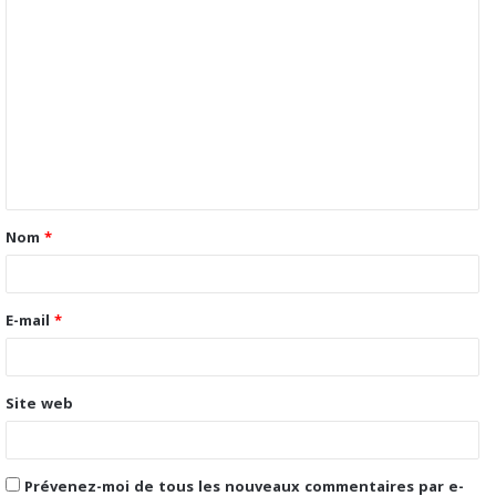
C
o
m
m
e
n
t
Nom
*
a
i
r
E-mail
*
e
*
Site web
Prévenez-moi de tous les nouveaux commentaires par e-