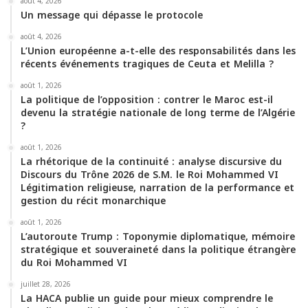
août 4, 2026
o
e
b
g
k
A
Un message qui dépasse le protocole
o
r
e
r
p
août 4, 2026
L’Union européenne a-t-elle des responsabilités dans les
récents événements tragiques de Ceuta et Melilla ?
k
a
p
août 1, 2026
m
La politique de l’opposition : contrer le Maroc est-il
devenu la stratégie nationale de long terme de l’Algérie
?
août 1, 2026
La rhétorique de la continuité : analyse discursive du
Discours du Trône 2026 de S.M. le Roi Mohammed VI
Légitimation religieuse, narration de la performance et
gestion du récit monarchique
août 1, 2026
L’autoroute Trump : Toponymie diplomatique, mémoire
stratégique et souveraineté dans la politique étrangère
du Roi Mohammed VI
juillet 28, 2026
La HACA publie un guide pour mieux comprendre le