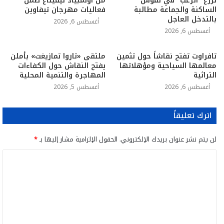
تزرع “الرعب” في نفوس
من أولمبياد تيفيناغ ضمن
الساكنة والجماعة مطالبة
فعاليات مهرجان تيفاوين
بالتدخل العاجل
أغسطس 6, 2026
أغسطس 6, 2026
تافراوت تفتح نقاشاً حول تثمين
ملتقى «تاروا تمازيغت» بأملن
معالمها السياحية ومؤهلاتها
يفتح النقاش حول الكفاءات
التراثية
المهاجرة والتنمية المحلية
أغسطس 6, 2026
أغسطس 5, 2026
اترك تعليقاً
لن يتم نشر عنوان بريدك الإلكتروني.
الحقول الإلزامية مشار إليها بـ
*
ا
ل
ت
ع
ل