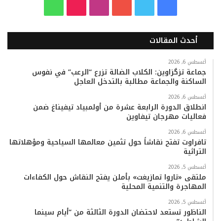
ف
ت
ي
ا
T
و
ي
و
و
ن
i
ا
أحدث المقالات
س
ي
ت
س
k
ت
ب
ت
ي
ت
T
س
أغسطس 6, 2026
جماعة تزگزاوين: الكلاب الضالة تزرع “الرعب” في نفوس
الساكنة والجماعة مطالبة بالتدخل العاجل
و
ر
و
ق
o
ا
أغسطس 6, 2026
ك
ب
ر
k
ب
انطلاق الدورة الرابعة عشرة من أولمبياد تيفيناغ ضمن
فعاليات مهرجان تيفاوين
ا
أغسطس 6, 2026
م
تافراوت تفتح نقاشاً حول تثمين معالمها السياحية ومؤهلاتها
التراثية
أغسطس 5, 2026
ملتقى «تاروا تمازيغت» بأملن يفتح النقاش حول الكفاءات
المهاجرة والتنمية المحلية
أغسطس 5, 2026
الناظور تستعد لاحتضان الدورة الثالثة من “أيام سينما