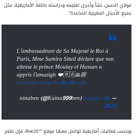
مولاي الحسن، نشأ وأجرى تعليمه ودراسته باللغة الأمازيغية، مثل
جميع الأجيال المغربية الصاعدة”.
L’ambassadeure de Sa Majesté le Roi à
Paris, Mme Samira Sitail déclare que son
altesse le prince Moulay el Hassan a
appris l’amazigh ❤️🇲🇦🙏🏼
pic.twitter.com/Yw6sp5GqyB
January 16,
— ninaben (@Kaina999ben)
2025
وبحسب فعاليات أمازيغية تواصل معها موقع “Rue20″، فإن تعلم