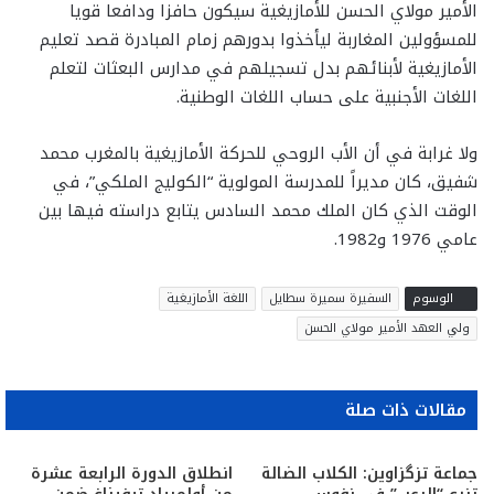
الأمير مولاي الحسن للأمازيغية سيكون حافزا ودافعا قويا
للمسؤولين المغاربة ليأخذوا بدورهم زمام المبادرة قصد تعليم
الأمازيغية لأبنائهم بدل تسجيلهم في مدارس البعثات لتعلم
اللغات الأجنبية على حساب اللغات الوطنية.
ولا غرابة في أن الأب الروحي للحركة الأمازيغية بالمغرب محمد
شفيق، كان مديراً للمدرسة المولوية “الكوليج الملكي”، في
الوقت الذي كان الملك محمد السادس يتابع دراسته فيها بين
عامي 1976 و1982.
الوسوم
السفيرة سميرة سطايل
اللغة الأمازيغية
ولي العهد الأمير مولاي الحسن
مقالات ذات صلة
جماعة تزگزاوين: الكلاب الضالة
انطلاق الدورة الرابعة عشرة