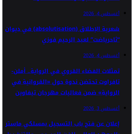
أغسطس 4, 2026
شعرية الإطلاق (absolutisation) في ديوان
“ثاحرياضت” لعبد الرحيم فوزي
أغسطس 4, 2026
تمثلات الفضاء القروي في الرواية.. أملن-
تافراوت تحتضن ندوة حول «القروانية في
الرواية» ضمن فعاليات مهرجان تيفاوين
أغسطس 3, 2026
إعلان عن فتح باب التسجيل بمسلكي ماستر