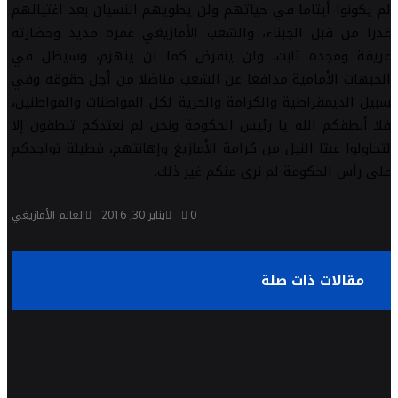
لم يكونوا أيتاما في حياتهم ولن يطويهم النسيان بعد اغتيالهم
غدرا من قبل الجبناء، والشعب الأمازيغي عمره مديد وحضارته
عريقة ومجده ثابت، ولن ينقرض كما لن ينهزم، وسيظل في
الجبهات الأمامية مدافعا عن الشعب مناضلا من أجل حقوقه وفي
سبيل الديمقراطية والكرامة والحرية لكل المواطنات والمواطنين،
فلا أنطقكم الله يا رئيس الحكومة ونحن لم نعتدكم تنطقون إلا
لتحاولوا عبثا النيل من كرامة الأمازيغ وإهانتهم، فطيلة تواجدكم
على رأس الحكومة لم نرى منكم غير ذلك.
0
يناير 30, 2016
العالم الأمازيغي
مقالات ذات صلة