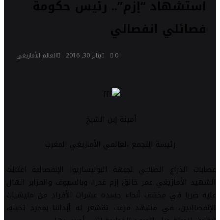
استشهاد “إزم”.. رئيس حكومة
فصائلي انفصالي
0
يناير 30, 2016
العالم الأمازيغي
أمينة إبن الشيخ
رئيسة التجمع العالمي الأمازيغي المغرب
عصابات الذراع الطلابي لجبهة البوليساريوا الإنفصالية اغتالت
الشهيد الأمازيغي عمر خالق إزم غدرا، وبالسيوف والمزابر انهال
عليه ضربا في مختلف أنحاء جسده عشرات الأفراد من مليشيات
الإنفصاليين، في مشهد مرعب تقشعر له أبداننا بمجرد تخيله،