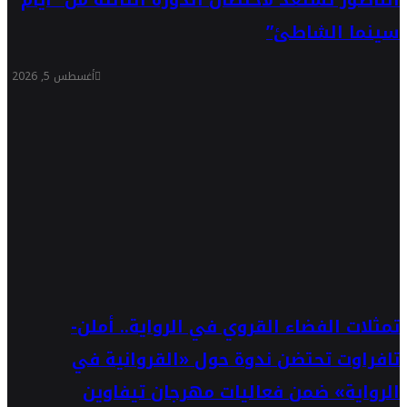
الناظور تستعد لاحتضان الدورة الثالثة من “أيام
سينما الشاطئ”
أغسطس 5, 2026
تمثلات الفضاء القروي في الرواية.. أملن-
تافراوت تحتضن ندوة حول «القروانية في
الرواية» ضمن فعاليات مهرجان تيفاوين