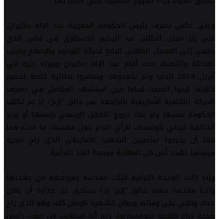
ليفارق الحياة جراء الجروح الخطيرة التي أصيب بها.
وعلى عكس تصرف رئيس الحكومة المغربية عبد الإله بنكيران،
على إثر مقتل الطالب عبد الرحيم الحسناوي في فاس الذي
ينتمي إلى الفصيل الطلابي التابع لحركة التوحيد والإصلاح ولحزب
العدالة والتنمية، حيث أقام عبد الإله بنكيران ووزراء حزبه في
أبريل 2014 الدنيا ولم يقعدوها، وسافروا بطائرة خاصة لحضور
جنازته، لزموا الصمت تماما حين استشهد المناضل في صفوف
الحركة الثقافية الأمازيغية بالجامعة عمر خالق “إزم”، إذ لم تكلف
الحكومة نفسها ولو عناء خروج الناطق الرسمي بإسمها أو وزير
الداخلية ليدلي بتوضيحات للرأي العام حول ملابسات ما حدث، فما
بالنا أن يخرجوا منتصرين للشهيد الأمازيغي الذي راح ضحية
ميليشيا تهدد أمن كل المغاربة ووحدة البلد الترابية.
وإذا كانت الوحدة الترابية للبلاد مقدسة ومواجهة من يهددها
واجبا مقدسا، فعمر خالق “إزم” إذا يستحق عن جدارة أن يعلن
حداد وطني على وفاته، ويعلن كشهيد للوطن كله، وهو الذي راح
ضحية ذراع طلابية للبوليساريوا، رغم أننا نستغرب من صمت رئيس