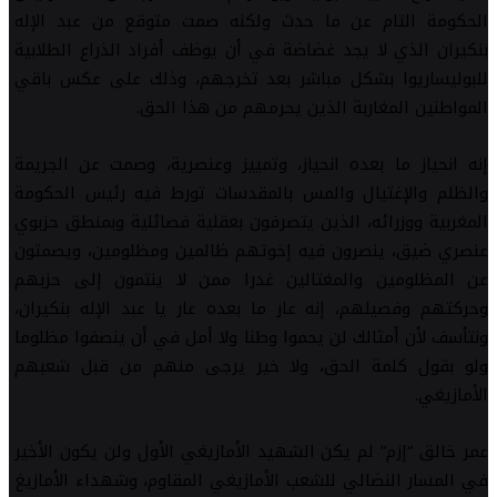
الحكومة التام عن ما حدث ولكنه صمت متوقع من عبد الإله
بنكيران الذي لا يجد غضاضة في أن يوظف أفراد الذراع الطلابية
للبوليساريوا بشكل مباشر بعد تخرجهم، وذلك على عكس باقي
المواطنين المغاربة الذين يحرمهم من هذا الحق.
إنه انحياز ما بعده انحياز، وتمييز وعنصرية، وصمت عن الجريمة
والظلم والإغتيال والمس بالمقدسات تورط فيه رئيس الحكومة
المغربية ووزرائه، الذين يتصرفون بعقلية فصائلية وبمنطق حزبوي
عنصري ضيق، ينصرون فيه إخوتهم ظالمين ومظلومين، ويصمتون
عن المظلومين والمغتالين غدرا ممن لا ينتمون إلى حزبهم
وحركتهم وفصيلهم، إنه عار ما بعده عار يا عبد الإله بنكيران،
ونتأسف لأن أمثالك لن يحموا وطنا ولا أمل في أن ينصفوا مظلوما
ولو بقول كلمة الحق، ولا خير يرجى منهم من قبل شعبهم
الأمازيغي.
عمر خالق “إزم” لم يكن الشهيد الأمازيغي الأول ولن يكون الأخير
في المسار النضالي للشعب الأمازيغي المقاوم، وشهداء الأمازيغ